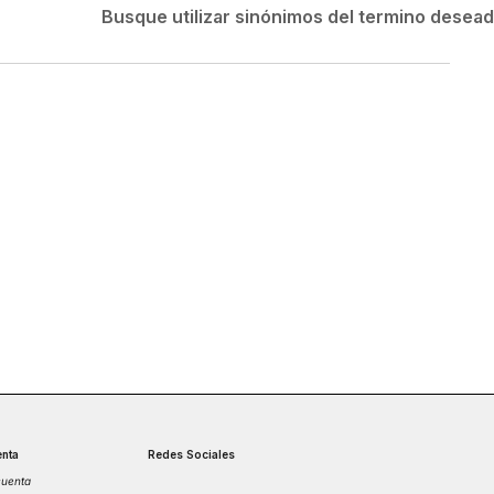
Velociti
Busque utilizar sinónimos del termino desea
Medias
Short
nta
Redes Sociales
cuenta