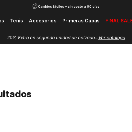
Cambios fáciles y sin costo a 90 días
os
Tenis
Accesorios
Primeras Capas
FINAL SAL
20% Extra en segunda unidad de calzado...
Ver catálogo
ultados