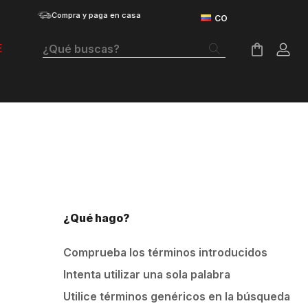
Compra y paga en casa
¿Qué buscas?
E
Términos Más Buscados
Botas
Tenis Mujer
Tenis Hombre
Tenis
¿Qué hago?
Velociti Distance
Comprueba los términos introducidos
Guayos
Intenta utilizar una sola palabra
Basketball
Utilice términos genéricos en la búsqueda