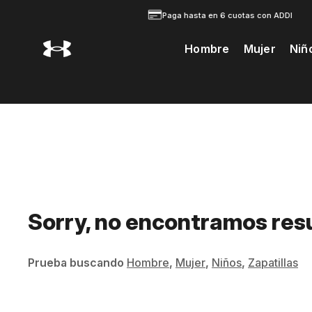
Paga hasta en 6 cuotas con ADDI
Hombre
Mujer
Niñ
Te Prodria Interesar
Sorry, no encontramos res
Prueba buscando
Hombre
,
Mujer
,
Niños
,
Zapatillas