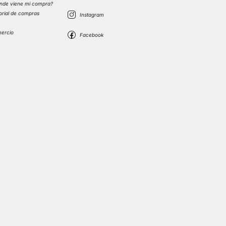
nde viene mi compra?
torial de compras
s
mercio