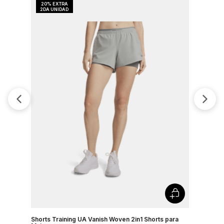
Shorts Training UA Vanish Woven 2in1 Shorts para
Shorts Tr