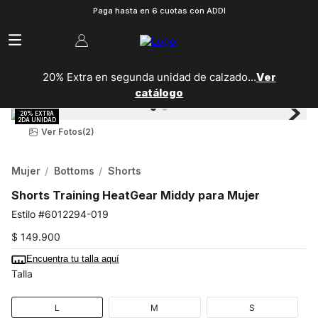
Paga hasta en 6 cuotas con ADDI
20% Extra en segunda unidad de calzado...
Ver
catálogo
Ver Fotos
(2)
Mujer
Bottoms
Shorts
Shorts Training HeatGear Middy para Mujer
6012294-019
$
149
.
900
Encuentra tu talla aquí
Talla
L
M
S