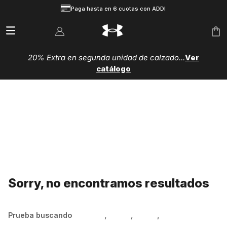
Paga hasta en 6 cuotas con ADDI
20% Extra en segunda unidad de calzado...
Ver
catálogo
Sorry, no encontramos resultados
Prueba buscando
Hombre
,
Mujer
,
Niños
,
Zapatillas