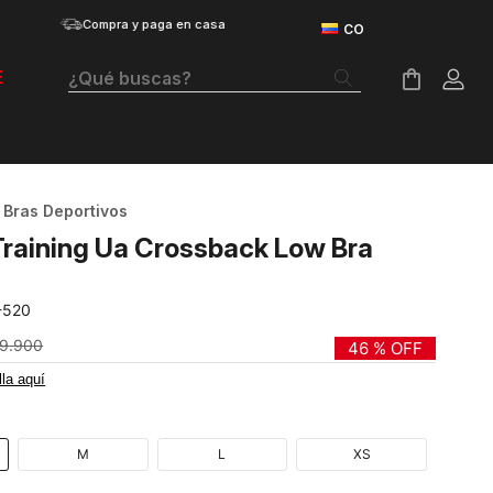
Compra y paga en casa
¿Qué buscas?
E
Términos Más Buscados
Botas
Bras Deportivos
Tenis Mujer
Training Ua Crossback Low Bra
Tenis Hombre
-520
Tenis
9
.
900
46 %
OFF
Guayos
lla aquí
Velociti Distance
Basketball
M
L
XS