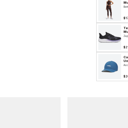
Mu
Bot
$1
Te
Mu
Zap
$2
Ca
Un
Acc
$2