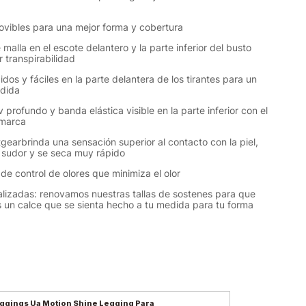
vibles para una mejor forma y cobertura
malla en el escote delantero y la parte inferior del busto
 transpirabilidad
idos y fáciles en la parte delantera de los tirantes para un
edida
 profundo y banda elástica visible en la parte inferior con el
 marca
tgearbrinda una sensación superior al contacto con la piel,
 sudor y se seca muy rápido
de control de olores que minimiza el olor
ualizadas: renovamos nuestras tallas de sostenes para que
 un calce que se sienta hecho a tu medida para tu forma
ggings Ua Motion Shine Legging Para