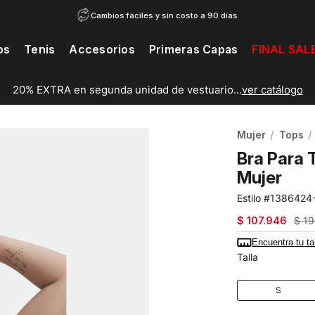
Cambios fáciles y sin costo a 90 días
os
Tenis
Accesorios
Primeras Capas
FINAL SAL
20% EXTRA en segunda unidad de vestuario...
ver catálogo
Mujer
Tops
Bra Para 
Mujer
1386424
$
107
.
946
$
19
Encuentra tu ta
Talla
S