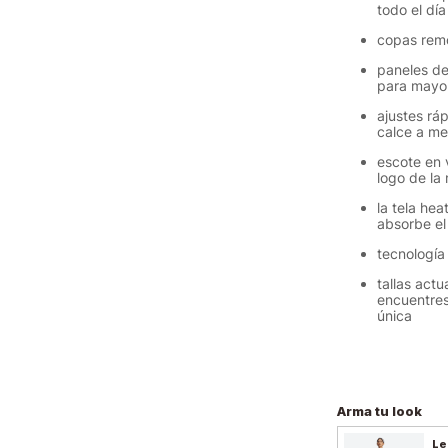
todo el día
copas remo
paneles de 
para mayor
ajustes ráp
calce a m
escote en v
logo de la
la tela hea
absorbe el
tecnología 
tallas act
encuentres
única
Arma tu look
Le