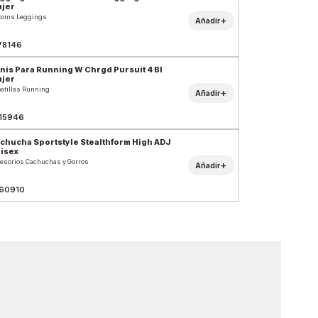
jer
toms Leggings
+
Añadir
78146
nis Para Running W Chrgd Pursuit 4 Bl
jer
atillas Running
+
Añadir
15946
chucha Sportstyle Stealthform High ADJ
isex
esorios Cachuchas y Gorros
+
Añadir
60910