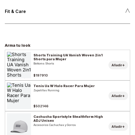
˄
Fit & Care
Arma tu look
Shorts Training UA Vanish Woven 2in1
Shorts para Mujer
Bottoms Shorts
+
Añadir
$197910
Tenis Ua W Halo Racer Para Mujer
Zapatillas Running
+
Añadir
$502146
Cachucha Sportstyle Stealthform High
ADJ Unisex
Accesorios Cachuchas y Gorros
+
Añadir