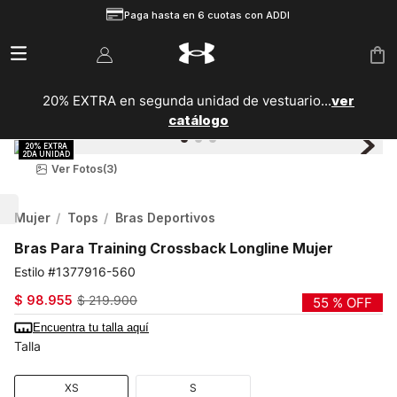
Paga hasta en 6 cuotas con ADDI
20% EXTRA en segunda unidad de vestuario...
ver
catálogo
Ver Fotos
(3)
Mujer
Tops
Bras Deportivos
Bras Para Training Crossback Longline Mujer
1377916-560
$
98
.
955
$
219
.
900
55 %
OFF
Encuentra tu talla aquí
Talla
XS
S