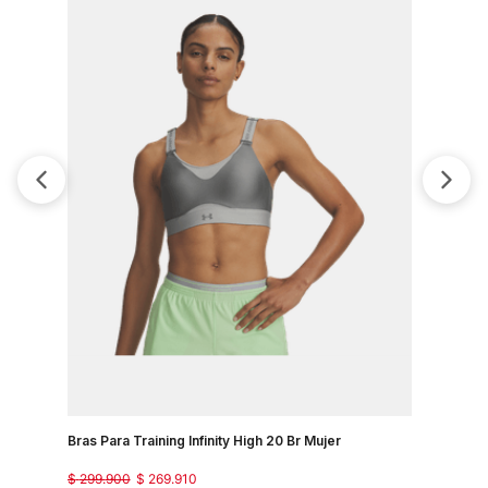
Bras Para Training Infinity High 20 Br Mujer
Bra Train
$
299
.
900
$
269
.
910
$
249
.
900