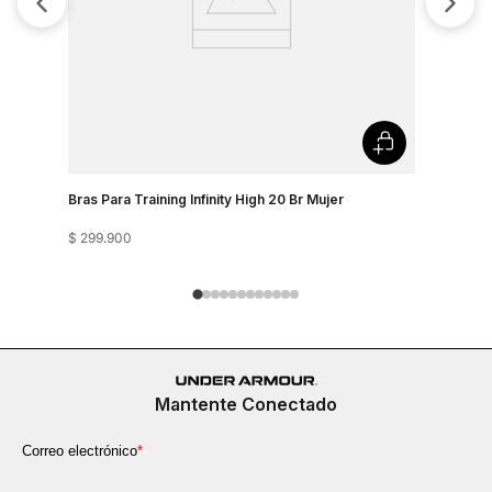
Bras Para Training Infinity High 20 Br Mujer
Bra Train
$
299
.
900
$
249
.
900
Mantente Conectado