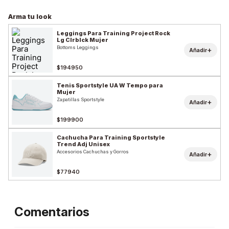
Arma tu look
Leggings Para Training Project Rock
Lg Clrblck Mujer
Bottoms Leggings
+
Añadir
$194950
Tenis Sportstyle UA W Tempo para
Mujer
Zapatillas Sportstyle
+
Añadir
$199900
Cachucha Para Training Sportstyle
Trend Adj Unisex
Accesorios Cachuchas y Gorros
+
Añadir
$77940
Comentarios