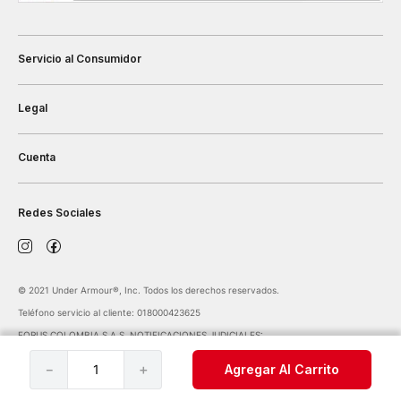
Servicio al Consumidor
Legal
Cuenta
Redes Sociales
©️ 2021 Under Armour®️, Inc. Todos los derechos reservados.
Teléfono servicio al cliente: 018000423625
FORUS COLOMBIA S.A.S. NOTIFICACIONES JUDICIALES:
notificaciones@forus.com.co
| Av. Carrera 45 Nº 108-27 BOGOTÁ COLOMBIA
－
＋
Agregar Al Carrito