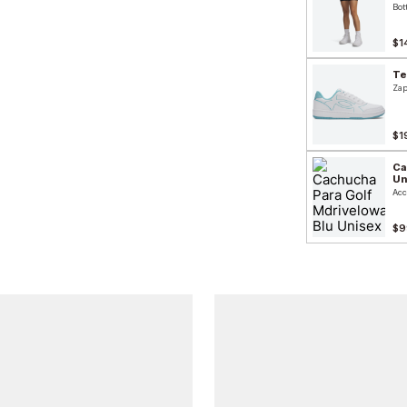
Bot
$1
Te
Zap
$1
Ca
Un
Acc
$9