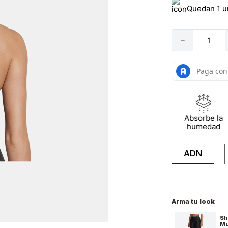
Quedan 1 u
－
Absorbe la
humedad
ADN
Arma tu look
Sh
Mu