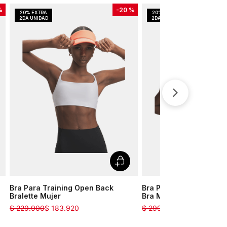
%
-
20 %
Bra Para Training Open Back
Bra Para Training Infini
Bralette Mujer
Bra Mujer
$
229
.
900
$
183
.
920
$
299
.
900
$
239
.
920