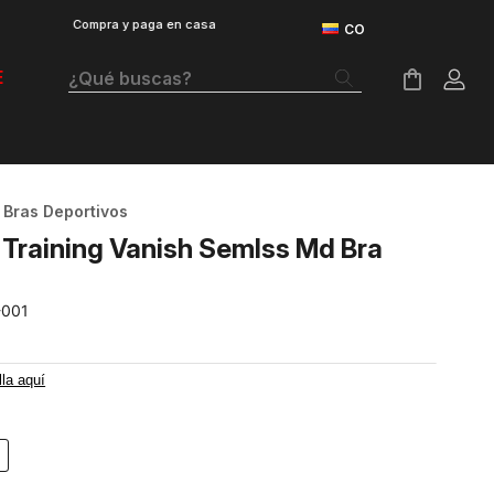
Compra y paga en casa
¿Qué buscas?
E
Términos Más Buscados
Botas
Bras Deportivos
Tenis Mujer
 Training Vanish Semlss Md Bra
Tenis Hombre
-001
Tenis
Velociti Distance
lla aquí
Guayos
Basketball