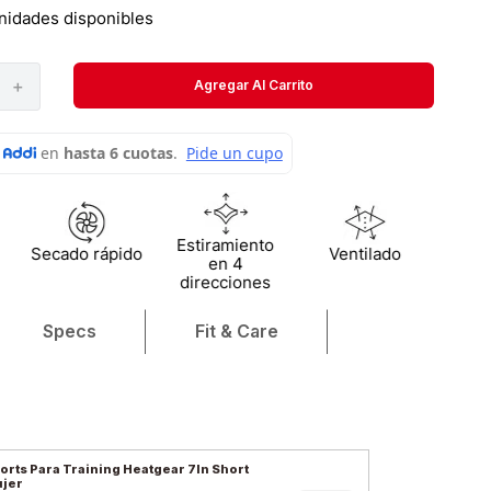
Short
nidades disponibles
Medias
＋
Agregar Al Carrito
Velociti
Estiramiento
Secado rápido
Ventilado
en 4
direcciones
Specs
Fit & Care
orts Para Training Heatgear 7In Short
jer