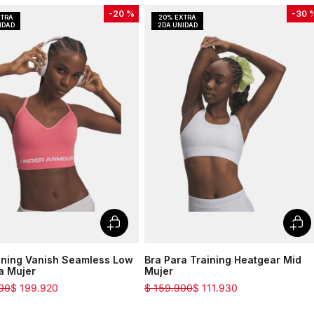
-
20 %
-
30 
ining Vanish Seamless Low
Bra Para Training Heatgear Mid
a Mujer
Mujer
00
$
199
.
920
$
159
.
900
$
111
.
930