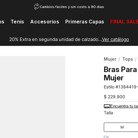
Cambios fáciles y sin costo a 90 días
os
Tenis
Accesorios
Primeras Capas
FINAL SAL
20% Extra en segunda unidad de calzado...
Ver catálogo
Mujer
Tops
Bras Para
Mujer
1384419
$
229
.
900
Encuentra tu ta
Talla
M