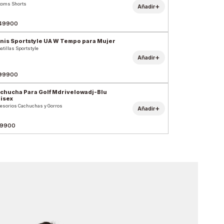
toms Shorts
+
Añadir
49900
nis Sportstyle UA W Tempo para Mujer
atillas Sportstyle
+
Añadir
99900
chucha Para Golf Mdrivelowadj-Blu
isex
esorios Cachuchas y Gorros
+
Añadir
9900