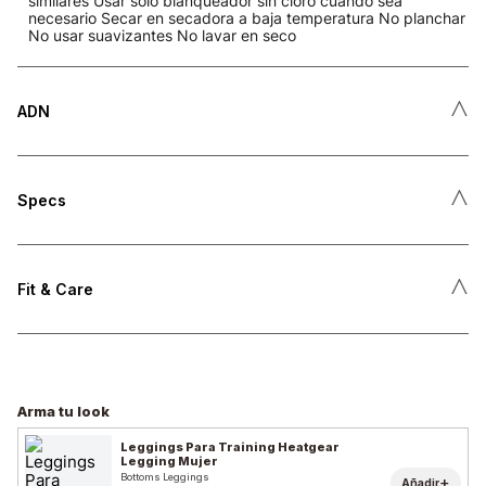
similares Usar solo blanqueador sin cloro cuando sea
necesario Secar en secadora a baja temperatura No planchar
No usar suavizantes No lavar en seco
˄
ADN
˄
Specs
˄
Fit & Care
Arma tu look
Leggings Para Training Heatgear
Legging Mujer
Bottoms Leggings
+
Añadir