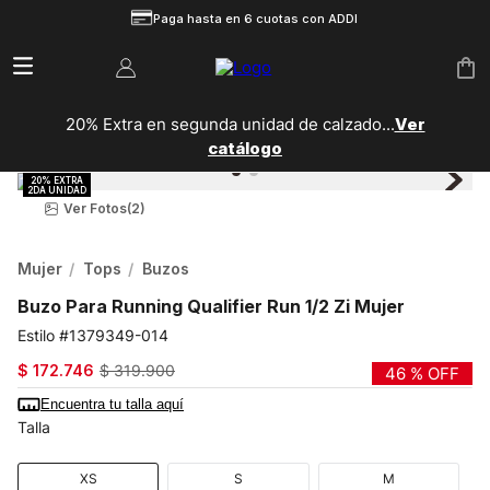
Paga hasta en 6 cuotas con ADDI
20% Extra en segunda unidad de calzado...
Ver
catálogo
Ver Fotos
(2)
Mujer
Tops
Buzos
Buzo Para Running Qualifier Run 1/2 Zi Mujer
1379349-014
$
172
.
746
$
319
.
900
46 %
OFF
Encuentra tu talla aquí
Talla
XS
S
M