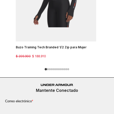
Buzo Training Tech Branded 1/2 Zip para Mujer
Buzo Para 
$
209
.
900
$
188
.
910
$
319
.
900
Mantente Conectado