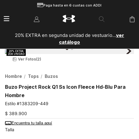
Paga hasta en 6 cuotas con ADDI
20% EXTRA en segunda unidad de vestuario...
ver
catálogo
Ver Fotos
(2)
Hombre
Tops
Buzos
Buzo Project Rock Q1 Ss Icon Fleece Hd-Blu Para
Hombre
1383209-449
$
389
.
900
Encuentra tu talla aquí
Talla