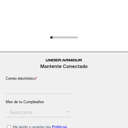
Buzo Run 
$
279
.
900
Mantente Conectado