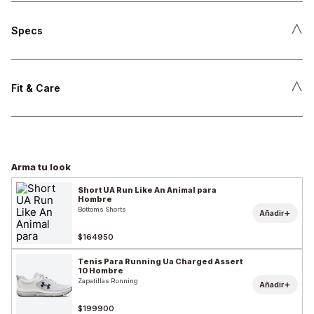
˄
Specs
˄
Fit & Care
Arma tu look
Short UA Run Like An Animal para
Hombre
Bottoms Shorts
+
Añadir
$164950
Tenis Para Running Ua Charged Assert
10 Hombre
Zapatillas Running
+
Añadir
$199900