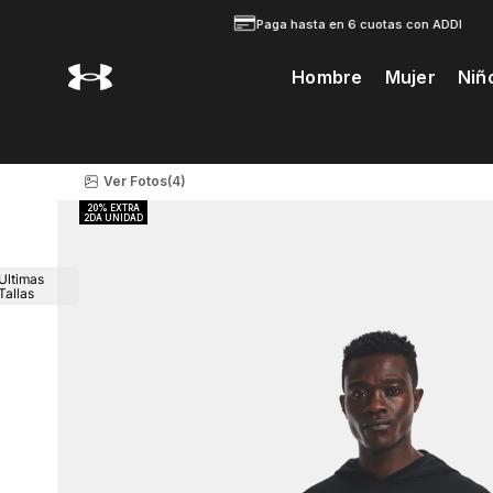
Paga hasta en 6 cuotas con ADDI
Hombre
Mujer
Niñ
Te Prodria Interesar
Ver Fotos
(4)
Ultimas
Tallas