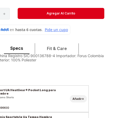
Velociti
Medias
＋
Agregar Al Carrito
Short
Specs
Fit & Care
China Registro SIC:900136788-4 Importador: Forus Colombia
terior: 100% Poliester
ort UA HeatGear® Pocket Long para
ombre
toms Shorts
+
Añadir
39900
nis Sportstyle Ua Tempo Hombre