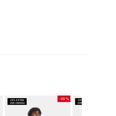
-
20 %