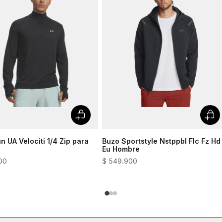
n UA Velociti 1/4 Zip para
Buzo Sportstyle Nstppbl Flc Fz Hd
Eu Hombre
00
$
549
.
900