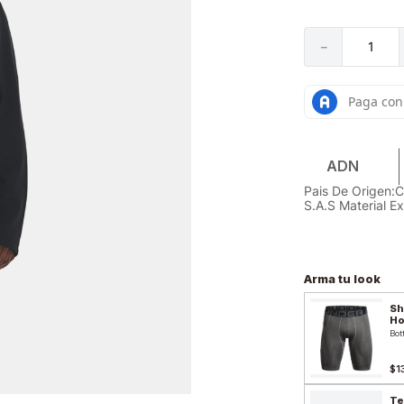
－
ADN
Pais De Origen:
S.A.S Material Ex
Arma tu look
Sh
H
Bot
$1
Te