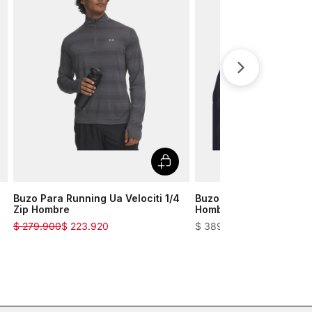
Buzo Para Running Ua Velociti 1/4
Buzo Para Golf Drive Pr
Zip Hombre
Hombre
$
279
.
900
$
223
.
920
$
389
.
900