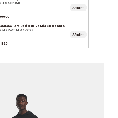
atillas Sportstyle
+
Añadir
99900
chucha Para Golf M Drive Mid Str Hombre
esorios Cachuchas y Gorros
+
Añadir
11920