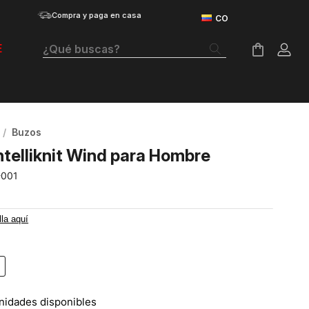
Compra y paga en casa
¿Qué buscas?
E
Términos Más Buscados
Botas
Buzos
Tenis Mujer
ntelliknit Wind para Hombre
Tenis Hombre
-001
Tenis
lla aquí
Velociti Distance
Guayos
Basketball
nidades disponibles