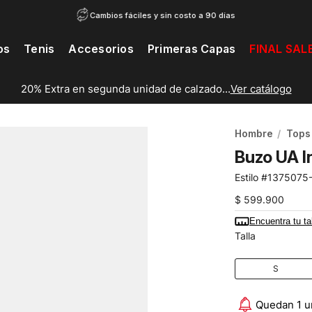
Cambios fáciles y sin costo a 90 días
os
Tenis
Accesorios
Primeras Capas
FINAL SAL
20% Extra en segunda unidad de calzado...
Ver catálogo
Hombre
Tops
Buzo UA I
1375075
$
599
.
900
Encuentra tu ta
Talla
S
Quedan 1 u