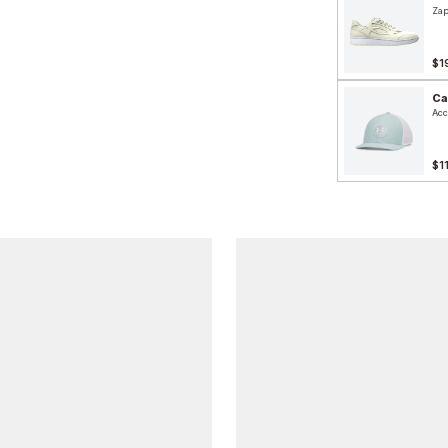
Zap
$1
Ca
Acc
$1