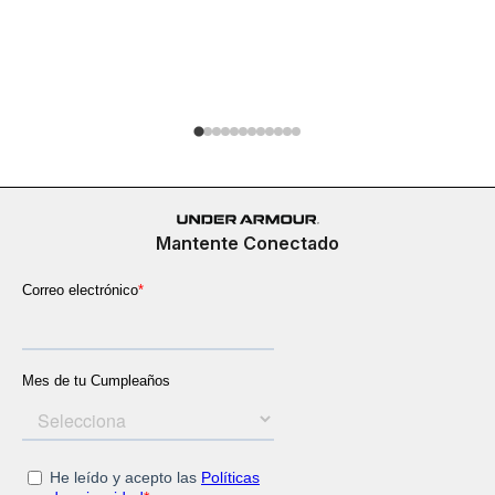
Buzo Run 
$
279
.
900
Mantente Conectado