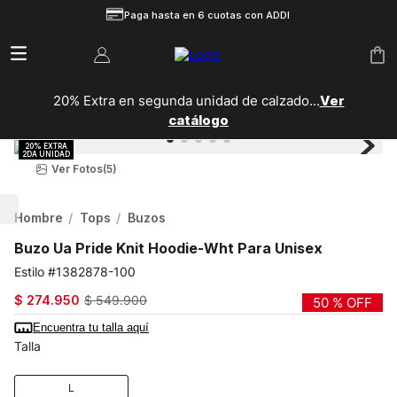
Paga hasta en 6 cuotas con ADDI
20% Extra en segunda unidad de calzado...
Ver
catálogo
Ver Fotos
(5)
Hombre
Tops
Buzos
Buzo Ua Pride Knit Hoodie-Wht Para Unisex
1382878-100
$
274
.
950
$
549
.
900
50 %
OFF
Encuentra tu talla aquí
Talla
L