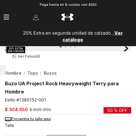
Paga hasta en 6 cuotas con ADDI
20% Extra en segunda unidad de calzado...
Ver
catálogo
Ver Fotos
(4)
Hombre
Tops
Buzos
Buzo UA Project Rock Heavyweight Terry para
Hombre
1380152-001
$
304
.
950
$
609
.
900
50 %
OFF
Encuentra tu talla aquí
Talla