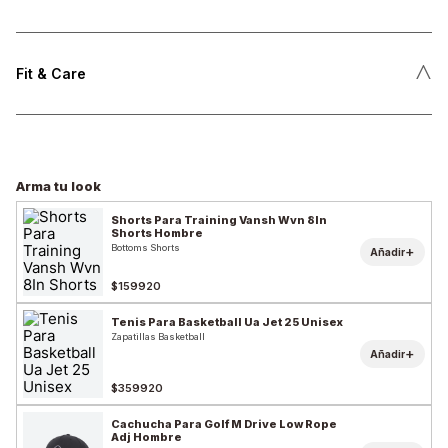
˄
Fit & Care
Arma tu look
Shorts Para Training Vansh Wvn 8In
Shorts Hombre
Bottoms Shorts
+
Añadir
$159920
Tenis Para Basketball Ua Jet 25 Unisex
Zapatillas Basketball
+
Añadir
$359920
Cachucha Para Golf M Drive Low Rope
Adj Hombre