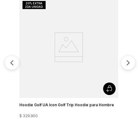
Hoodie Golf UA Icon Golf Trip Hoodie para Hombre
$
329
.
900
Buzo Run 