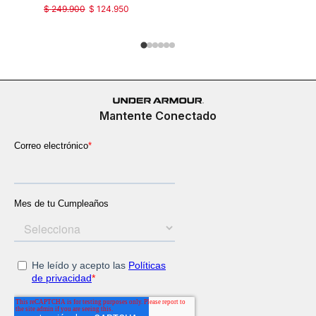
$
249
.
900
$
124
.
950
$
199
.
900
Mantente Conectado