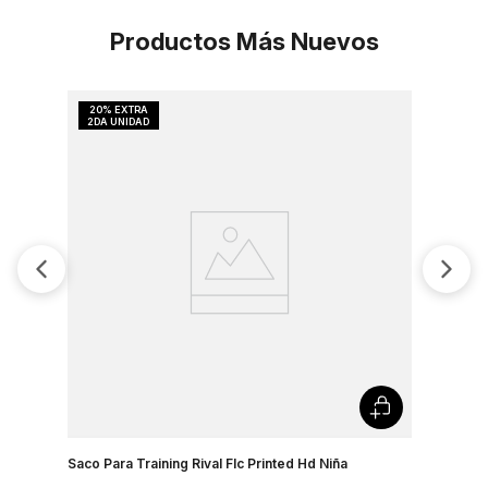
Productos Más Nuevos
Saco Para Training Rival Flc Printed Hd Niña
Buzo UA R