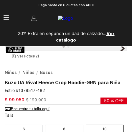
Paga hasta en 6 cuotas con ADDI
20% Extra en segunda unidad de calzado...
Ver
catálogo
Ver Fotos
(2)
Niños
Niñas
Buzos
Buzo UA Rival Fleece Crop Hoodie-GRN para Niña
1379517-482
$
99
.
950
$
199
.
900
50 %
OFF
Encuentra tu talla aquí
Talla
6
8
10