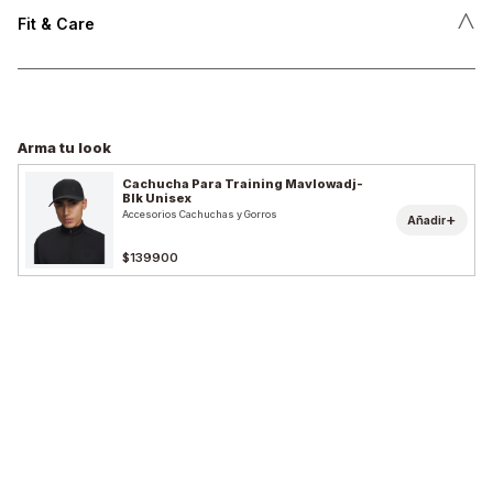
˄
Fit & Care
Arma tu look
Cachucha Para Training Mavlowadj-
Blk Unisex
Accesorios Cachuchas y Gorros
+
Añadir
$139900