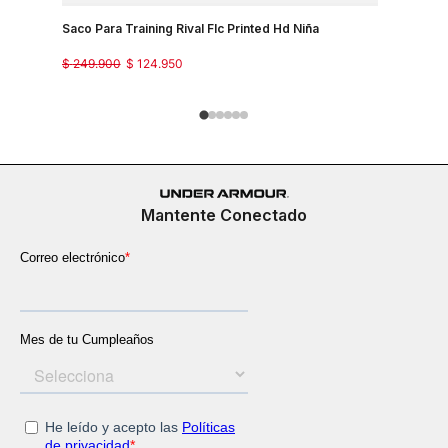
Saco Para Training Rival Flc Printed Hd Niña
Buzo UA R
$
249
.
900
$
124
.
950
$
199
.
900
Mantente Conectado