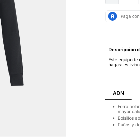
Descripción d
Este equipo te 
hagas: es livia
ADN
Forro pola
mayor cali
Bolsillos a
Puños y dob