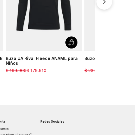
lk
Buzo UA Rival Fleece ANAML para
Buzo UA Rival Terry pa
Niños
$
199
.
900
$
179
.
910
$
239
.
900
$
86
.
364
nta
Redes Sociales
cuenta
nde viene mi compra?