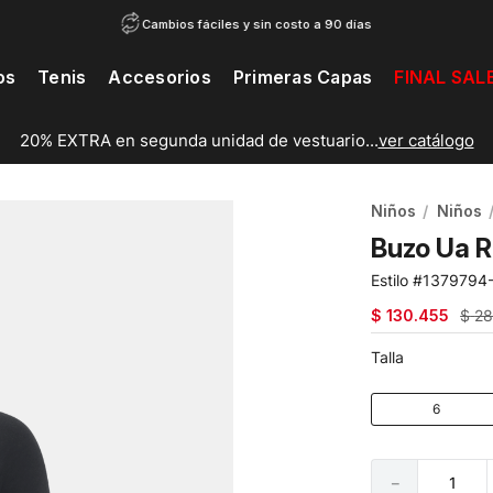
Cambios fáciles y sin costo a 90 días
os
Tenis
Accesorios
Primeras Capas
FINAL SAL
20% EXTRA en segunda unidad de vestuario...
ver catálogo
Niños
Niños
Buzo Ua R
1379794
$
130
.
455
$
2
Talla
6
－