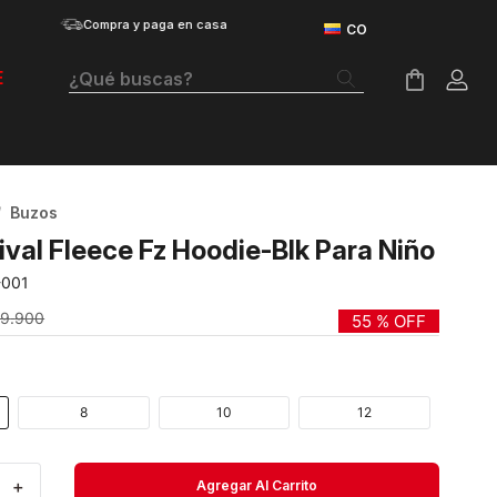
Compra y paga en casa
¿Qué buscas?
E
Términos Más Buscados
Botas
Buzos
Tenis Mujer
ival Fleece Fz Hoodie-Blk Para Niño
Tenis Hombre
-001
Tenis
89
.
900
55 %
OFF
Guayos
Velociti Distance
8
10
12
Basketball
＋
Agregar Al Carrito