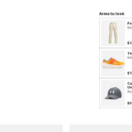
Arma tu look
Pa
Niñ
$1
Te
Niñ
$1
Ca
Un
Acc
$8