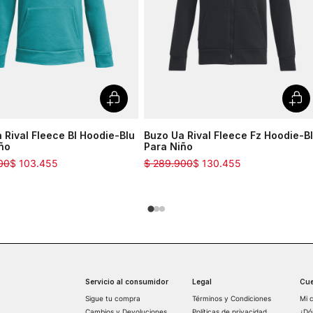
 Rival Fleece Bl Hoodie-Blu
Buzo Ua Rival Fleece Fz Hoodie-B
ño
Para Niño
00
$
103
.
455
$
289
.
900
$
130
.
455
Servicio al consumidor
Legal
Cue
Sigue tu compra
Términos y Condiciones
Mi 
Cambios y Devoluciones
Políticas de privacidad
¿Dó