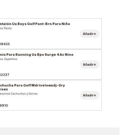
ntalón Ua Boys Golf Pant-Brn Para Niño
os Pants
+
Añadir
39455
nis Para Running Ua Bps Surge 4 Ac Nino
os Zapatillas
+
Añadir
32237
chucha Para Golf Mdrivelowadj-Gry
isex
esorios Cachuchas y Gorros
+
Añadir
9910