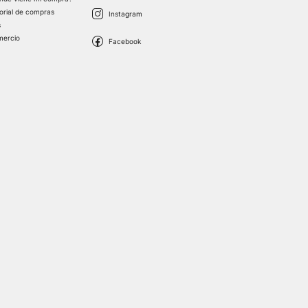
torial de compras
s
mercio