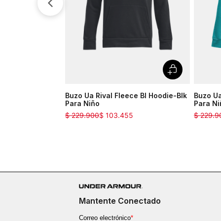
Buzo Ua Rival Fleece Bl Hoodie-Blk
Buzo Ua
Para Niño
Para Ni
$
229
.
900
$
103
.
455
$
229
.
9
Mantente Conectado