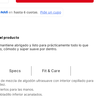
Velociti
Medias
Short
el producto
mantiene abrigado y listo para prácticamente todo lo que
no, cómodo y súper suave por dentro.
Specs
Fit & Care
r de mezcla de algodón ultrasuave con interior cepillado para
dez.
biertos para las manos.
ladillo inferior acanalados.