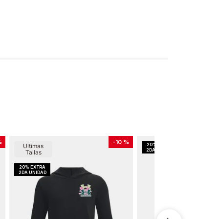
%
-
10 %
Ultimas
Tallas