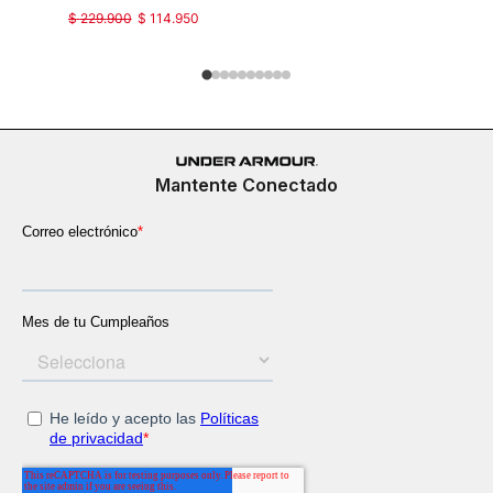
$
229
.
900
$
114
.
950
$
229
.
900
Mantente Conectado