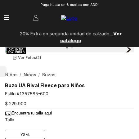
Paga hasta en 6 cuotas con ADDI
20% Extra en segunda unidad de calzado...
Ver
catálogo
Ver Fotos
(2)
Niños
Niños
Buzos
Buzo UA Rival Fleece para Niños
1357585-600
$
229
.
900
Encuentra tu talla aquí
Talla
YSM.