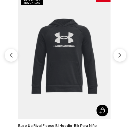
Buzo Ua Rival Fleece Bl Hoodie-Blk Para Niño
Buzo Ua Ri