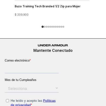
Buzo Training Tech Branded 1/2 Zip para Mujer
Buzo Para 
$
209
.
900
$
319
.
900
Mantente Conectado