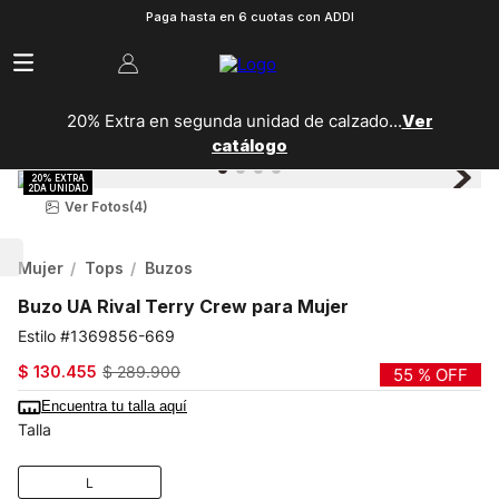
Paga hasta en 6 cuotas con ADDI
20% Extra en segunda unidad de calzado...
Ver
catálogo
Ver Fotos
(4)
Mujer
Tops
Buzos
Buzo UA Rival Terry Crew para Mujer
1369856-669
$
130
.
455
$
289
.
900
55 %
OFF
Encuentra tu talla aquí
Talla
L