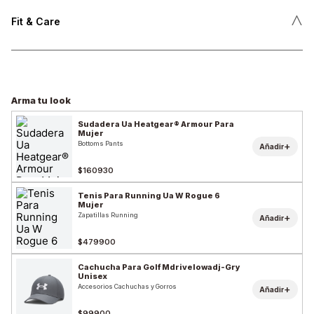
˄
Fit & Care
Arma tu look
Sudadera Ua Heatgear® Armour Para
Mujer
Bottoms Pants
+
Añadir
$160930
Tenis Para Running Ua W Rogue 6
Mujer
Zapatillas Running
+
Añadir
$479900
Cachucha Para Golf Mdrivelowadj-Gry
Unisex
Accesorios Cachuchas y Gorros
+
Añadir
$99900