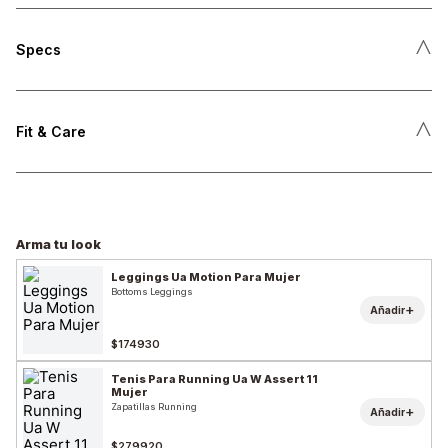
˄
Specs
˄
Fit & Care
Arma tu look
Leggings Ua Motion Para Mujer
Bottoms Leggings
+
Añadir
$174930
Tenis Para Running Ua W Assert 11
Mujer
Zapatillas Running
+
Añadir
$279920