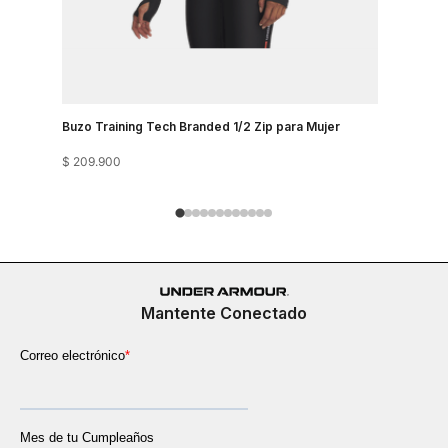
Buzo Training Tech Branded 1/2 Zip para Mujer
Buzo Para 
$
209
.
900
$
319
.
900
Mantente Conectado