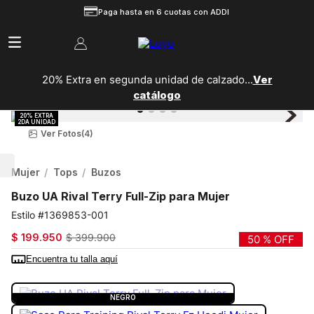
Paga hasta en 6 cuotas con ADDI
20% Extra en segunda unidad de calzado...
Ver
catálogo
Ver Fotos
(4)
Mujer
Tops
Buzos
Buzo UA Rival Terry Full-Zip para Mujer
1369853-001
$
199
.
950
$
399
.
900
50 %
OFF
Encuentra tu talla aquí
COLOR:
NEGRO
NEGRO