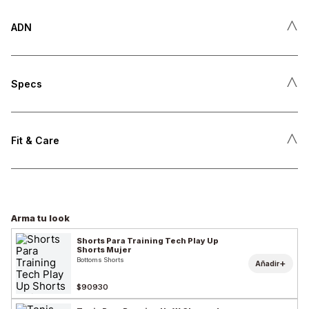
˄
ADN
˄
Specs
˄
Fit & Care
Arma tu look
Shorts Para Training Tech Play Up
Shorts Mujer
Bottoms Shorts
+
Añadir
$90930