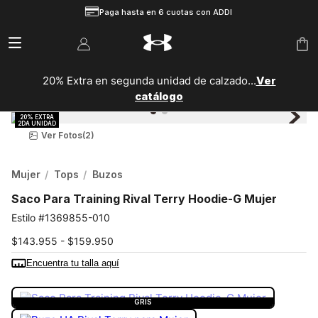
Paga hasta en 6 cuotas con ADDI
20% Extra en segunda unidad de calzado...
Ver
catálogo
Ver Fotos
(2)
Mujer
Tops
Buzos
Saco Para Training Rival Terry Hoodie-G Mujer
1369855-010
$143.955 - $159.950
Encuentra tu talla aquí
COLOR:
GRIS
GRIS