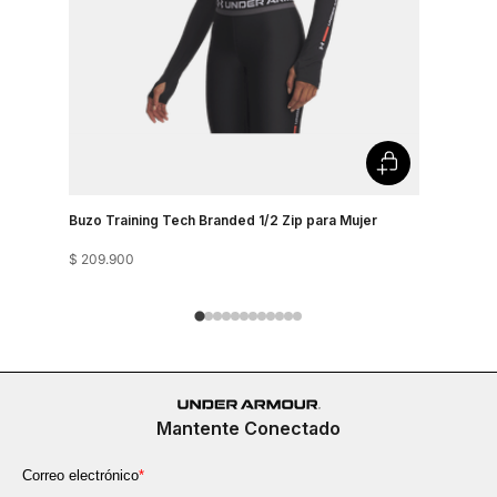
Buzo Training Tech Branded 1/2 Zip para Mujer
Buzo Para 
$
209
.
900
$
319
.
900
Mantente Conectado