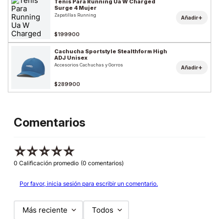
Tenis Para Running Ua W Charged
Surge 4 Mujer
Zapatillas Running
+
Añadir
$199900
Cachucha Sportstyle Stealthform High
ADJ Unisex
Accesorios Cachuchas y Gorros
+
Añadir
$289900
Comentarios
☆
☆
☆
☆
☆
0 Calificación promedio
(0 comentarios)
Por favor, inicia sesión para escribir un comentario.
Más reciente
Todos