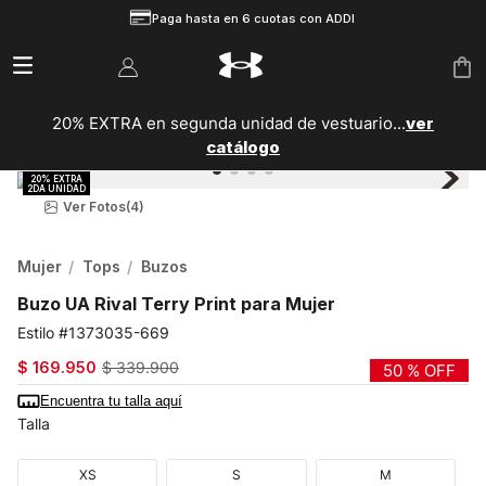
Paga hasta en 6 cuotas con ADDI
20% EXTRA en segunda unidad de vestuario...
ver
catálogo
Ver Fotos
(4)
Mujer
Tops
Buzos
Buzo UA Rival Terry Print para Mujer
1373035-669
$
169
.
950
$
339
.
900
50 %
OFF
Encuentra tu talla aquí
Talla
XS
S
M