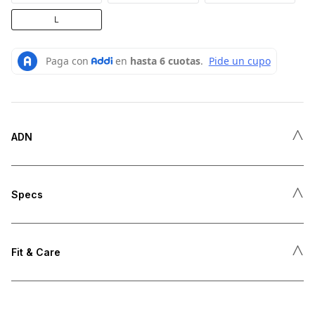
L
˄
ADN
˄
Specs
˄
Fit & Care