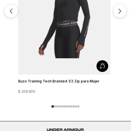
Buzo Training Tech Branded 1/2 Zip para Mujer
Buzo Para 
$
209
.
900
$
319
.
900