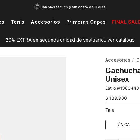
Cambios fáciles y sin costo a 90 días
os
Tenis
Accesorios
Primeras Capas
FINAL SAL
20% EXTRA en segunda unidad de vestuario...
ver catálogo
Accesorios
C
Cachucha 
Unisex
1383440
$
139
.
900
Talla
ÚNICA