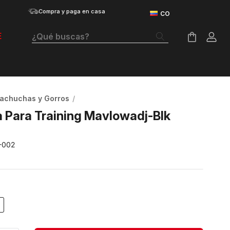
Compra y paga en casa
¿Qué buscas?
E
Términos Más Buscados
Botas
achuchas y Gorros
Tenis Mujer
Para Training Mavlowadj-Blk
Tenis Hombre
-002
Tenis
Guayos
Velociti Distance
Basketball