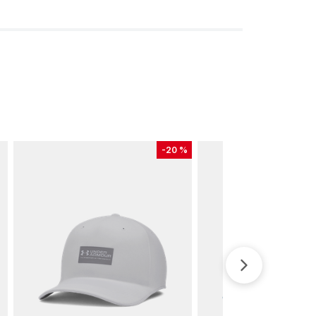
-
20 %