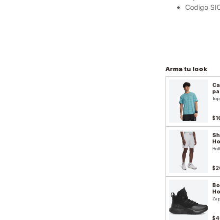
Codigo SI
Arma tu look
Ca
pa
Top
$1
Sh
H
Bot
$2
Bo
H
Zap
$4