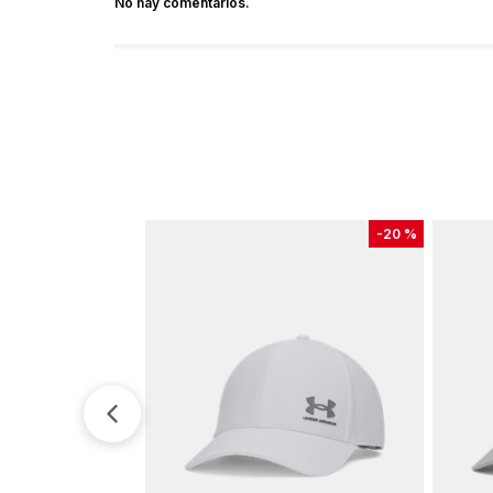
No hay comentarios.
-
20 %