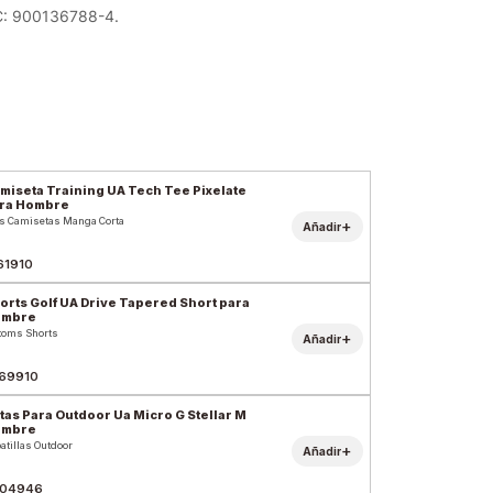
C: 900136788-4.
miseta Training UA Tech Tee Pixelate
ra Hombre
s Camisetas Manga Corta
+
Añadir
61910
orts Golf UA Drive Tapered Short para
ombre
toms Shorts
+
Añadir
69910
tas Para Outdoor Ua Micro G Stellar M
ombre
atillas Outdoor
+
Añadir
04946