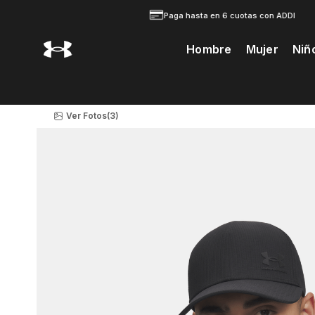
Paga hasta en 6 cuotas con ADDI
Hombre
Mujer
Niñ
Te Prodria Interesar
Ver Fotos
(3)