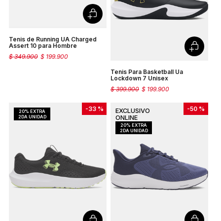
Tenis de Running UA Charged
Assert 10 para Hombre
$
349
.
900
$
199
.
900
Tenis Para Basketball Ua
Lockdown 7 Unisex
$
399
.
900
$
199
.
900
-
33 %
-
50 %