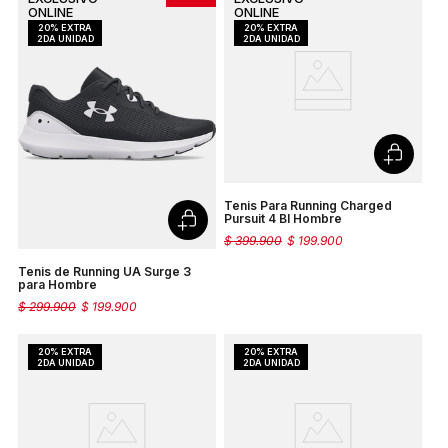
Tenis Para Running Charged
Pursuit 4 Bl Hombre
$
399
.
900
$
199
.
900
Tenis de Running UA Surge 3
para Hombre
$
299
.
900
$
199
.
900