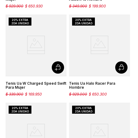
$
929
.
900
$
650
.
930
$
349
.
900
$
199
.
900
Tenis Ua W Charged Speed Swift
Tenis Ua Halo Racer Para
Para Mujer
Hombre
$
339
.
900
$
169
.
950
$
929
.
000
$
650
.
300