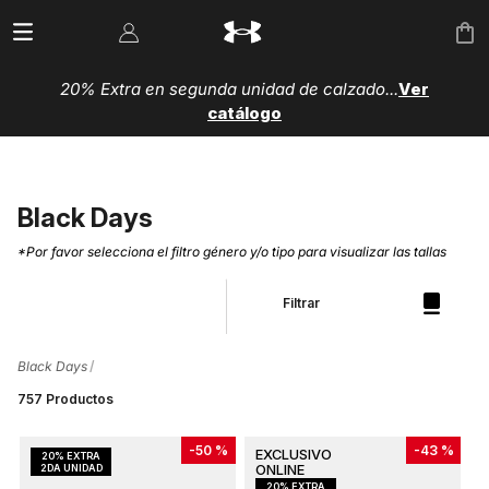
Paga hasta en 6 cuotas con ADDI
20% Extra en segunda unidad de calzado...
Ver
catálogo
Black Days
*Por favor selecciona el filtro género y/o tipo para visualizar las tallas
Filtrar
Black Days
757
Productos
-
50 %
-
43 %