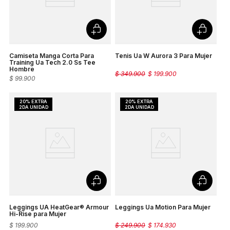
Camiseta Manga Corta Para
Tenis Ua W Aurora 3 Para Mujer
Training Ua Tech 2.0 Ss Tee
Hombre
$
349
.
900
$
199
.
900
$
99
.
900
Leggings UA HeatGear® Armour
Leggings Ua Motion Para Mujer
Hi-Rise para Mujer
$
199
.
900
$
249
.
900
$
174
.
930