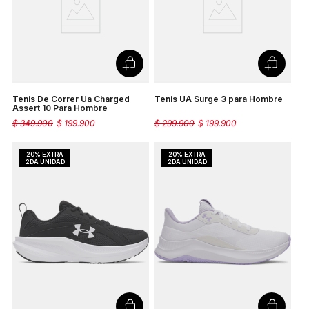
Tenis De Correr Ua Charged
Tenis UA Surge 3 para Hombre
Assert 10 Para Hombre
$
349
.
900
$
199
.
900
$
299
.
900
$
199
.
900