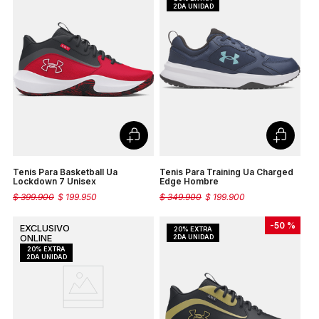
Tenis Para Basketball Ua
Tenis Para Training Ua Charged
Lockdown 7 Unisex
Edge Hombre
$
399
.
900
$
199
.
950
$
349
.
900
$
199
.
900
-
50 %