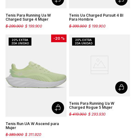
Tenis Para Running Ua W
Tenis Ua Charged Pursuit 4 Bl
Charged Surge 4 Mujer
Para Hombre
$
299
.
900
$
199
.
900
$
399
.
900
$
199
.
900
-
20 %
Tenis Para Running Ua W
Charged Rogue 5 Mujer
$
419
.
900
$
293
.
930
Tenis Run UA W Ascend para
Mujer
$
389
.
900
$
311
.
920