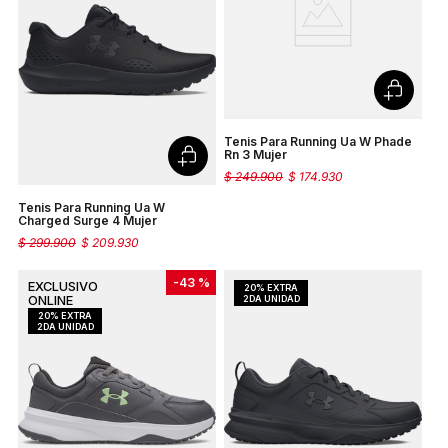
Tenis Para Running Ua W Phade
Rn 3 Mujer
$
249
.
900
$
174
.
930
Tenis Para Running Ua W
Charged Surge 4 Mujer
$
299
.
900
$
209
.
930
-
43 %