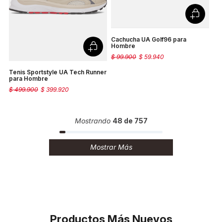
Cachucha UA Golf96 para
Hombre
$
99
.
900
$
59
.
940
Tenis Sportstyle UA Tech Runner
para Hombre
$
499
.
900
$
399
.
920
Mostrando
48 de 757
Mostrar Más
Productos Más Nuevos