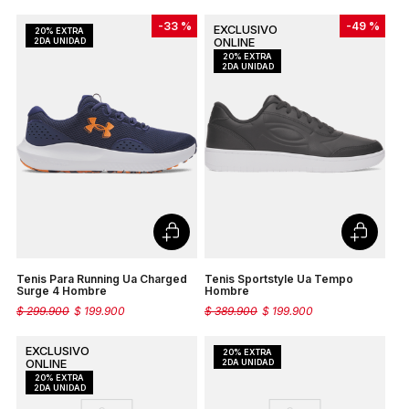
-
33 %
-
49 %
Tenis Para Running Ua Charged
Tenis Sportstyle Ua Tempo
Surge 4 Hombre
Hombre
$
299
.
900
$
199
.
900
$
389
.
900
$
199
.
900