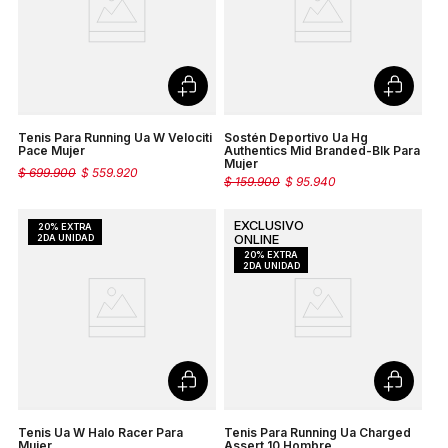
Tenis Para Running Ua W Velociti
Sostén Deportivo Ua Hg
Pace Mujer
Authentics Mid Branded-Blk Para
Mujer
$
699
.
900
$
559
.
920
$
159
.
900
$
95
.
940
Tenis Ua W Halo Racer Para
Tenis Para Running Ua Charged
Mujer
Assert 10 Hombre