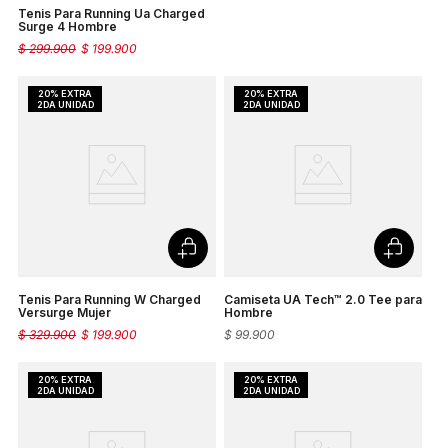
Tenis Para Running Ua Charged
Surge 4 Hombre
$
299
.
900
$
199
.
900
Tenis Para Running W Charged
Camiseta UA Tech™ 2.0 Tee para
Versurge Mujer
Hombre
$
329
.
900
$
199
.
900
$
99
.
900