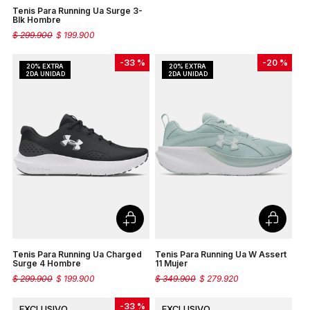
Tenis Para Running Ua Surge 3-
Blk Hombre
$
299
.
900
$
199
.
900
-
33 %
-
20 %
Tenis Para Running Ua Charged
Tenis Para Running Ua W Assert
Surge 4 Hombre
11 Mujer
$
299
.
900
$
199
.
900
$
349
.
900
$
279
.
920
-
33 %