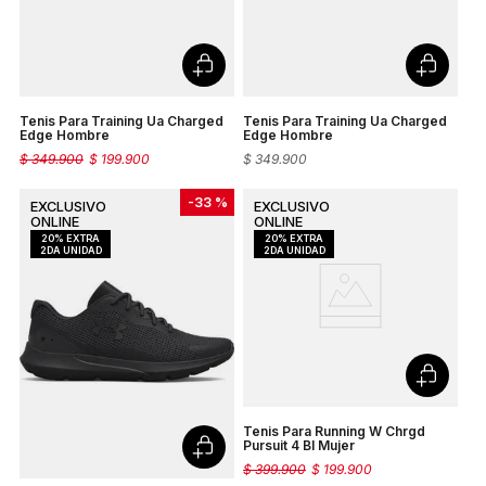
Tenis Para Training Ua Charged
Tenis Para Training Ua Charged
Edge Hombre
Edge Hombre
$
349
.
900
$
199
.
900
$
349
.
900
-
33 %
Tenis Para Running W Chrgd
Pursuit 4 Bl Mujer
$
399
.
900
$
199
.
900