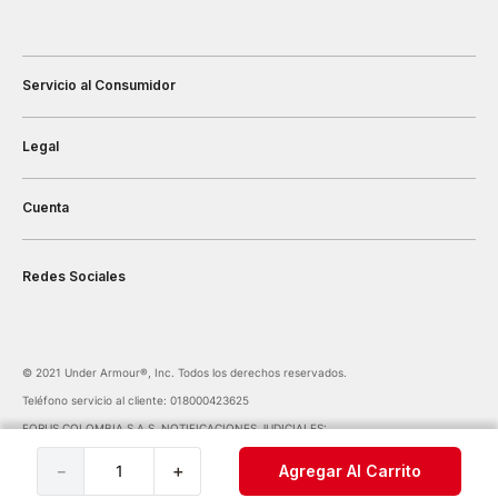
Servicio al Consumidor
Legal
Cuenta
Redes Sociales
©️ 2021 Under Armour®️, Inc. Todos los derechos reservados.
Teléfono servicio al cliente: 018000423625
FORUS COLOMBIA S.A.S. NOTIFICACIONES JUDICIALES:
notificaciones@forus.com.co
| Av. Carrera 45 Nº 108-27 BOGOTÁ COLOMBIA
－
＋
Agregar Al Carrito