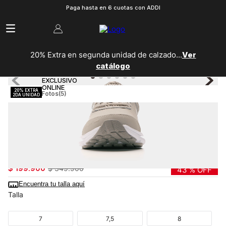
Paga hasta en 6 cuotas con ADDI
20% Extra en segunda unidad de calzado...
Ver
catálogo
Ver Fotos
(5)
Hombre
Zapatillas
Running
Tenis De Correr Ua Charged Assert 10 Para Hombre
3026175-203
$
199
.
900
$
349
.
900
43 %
OFF
Encuentra tu talla aquí
Talla
7
7,5
8