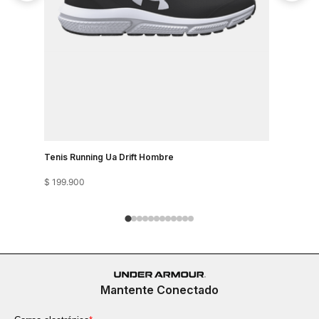
Tenis Running Ua Drift Hombre
Tenis Run
$
199
.
900
$
199
.
900
Mantente Conectado