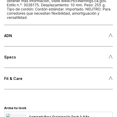
obtener más información, visite www.P65Warnings.ca.gov.
Estilo n.°: 3026175. Desplazamiento: 10 mm. Peso: 255 g.
Tipo de cordón: Cordón estándar. Importado. NEUTRO: Para
corredores que necesitan flexibilidad, amortiguación y
versatilidad.
˄
ADN
˄
Specs
˄
Fit & Care
Arma tu look
Camiseta Para Training Ua Tech 2.0 Ss