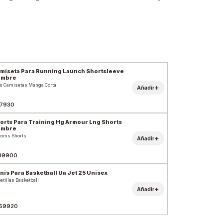
miseta Para Running Launch Shortsleeve
ombre
s Camisetas Manga Corta
+
Añadir
7930
orts Para Training Hg Armour Lng Shorts
ombre
toms Shorts
+
Añadir
39900
nis Para Basketball Ua Jet 25 Unisex
atillas Basketball
+
Añadir
59920