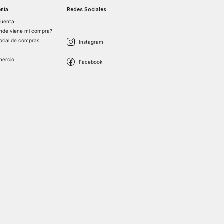
nta
Redes Sociales
cuenta
nde viene mi compra?
torial de compras
s
mercio