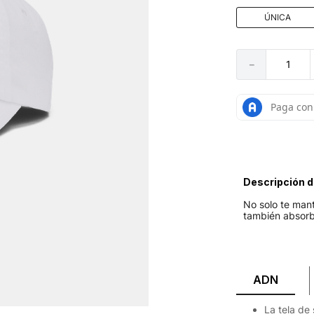
ÚNICA
－
Descripción d
No solo te mant
también absorbe
ADN
La tela de