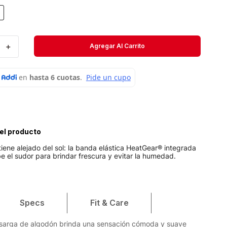
Velociti
Medias
＋
Agregar Al Carrito
Short
el producto
iene alejado del sol: la banda elástica HeatGear® integrada
 el sudor para brindar frescura y evitar la humedad.
Specs
Fit & Care
 sarga de algodón brinda una sensación cómoda y suave