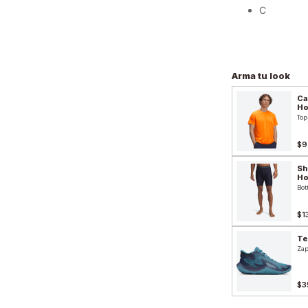
C
Arma tu look
Ca
H
Top
$9
Sh
H
Bot
$1
Te
Zap
$3