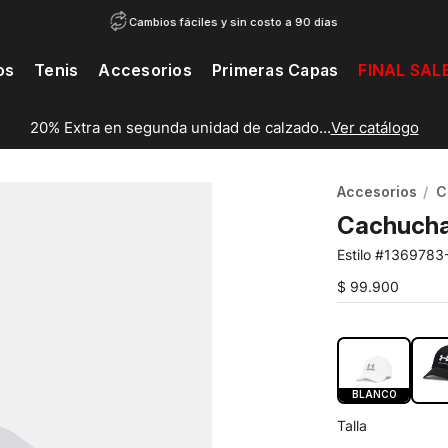
Cambios fáciles y sin costo a 90 días
os
Tenis
Accesorios
Primeras Capas
FINAL SAL
20% Extra en segunda unidad de calzado...
Ver catálogo
Accesorios
C
Cachucha
1369783
$
99
.
900
COLOR:
BLA
BLANCO
Talla