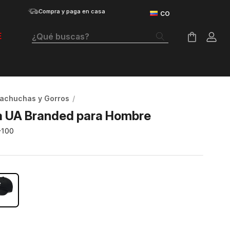
Compra y paga en casa
¿Qué buscas?
E
Términos Más Buscados
Botas
achuchas y Gorros
Tenis Mujer
 UA Branded para Hombre
Tenis Hombre
-100
Tenis
NCO
Velociti Distance
Guayos
Basketball