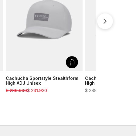
Cachucha Sportstyle Stealthform
Cachucha Sportstyle S
High ADJ Unisex
High ADJ Unisex
$
289
.
900
$
231
.
920
$
289
.
900