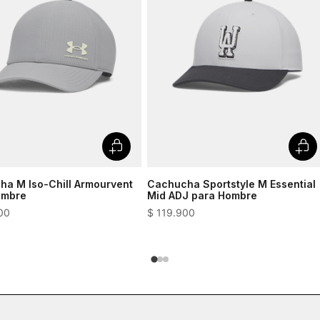
a M Iso-Chill Armourvent
Cachucha Sportstyle M Essential
ombre
Mid ADJ para Hombre
00
$
119
.
900