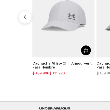
Cachucha M Iso-Chill Armourvent
Cachuch
Para Hombre
Para H
$
139
.
900
$
111
.
920
$
139
.
9