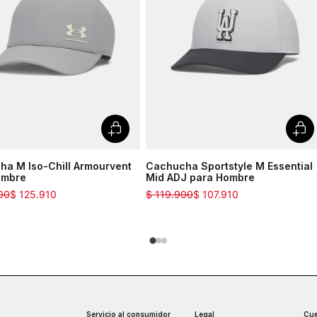
a M Iso-Chill Armourvent
Cachucha Sportstyle M Essential
ombre
Mid ADJ para Hombre
00
$
125
.
910
$
119
.
900
$
107
.
910
Servicio al consumidor
Legal
Cue