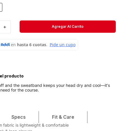
Velociti
Medias
＋
Agregar Al Carrito
Short
el producto
off and the sweatband keeps your head dry and cool—it's
need for the course.
Specs
Fit & Care
 fabric is lightweight & comfortable