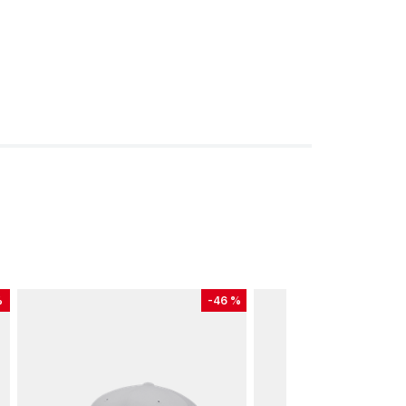
%
-
46 %