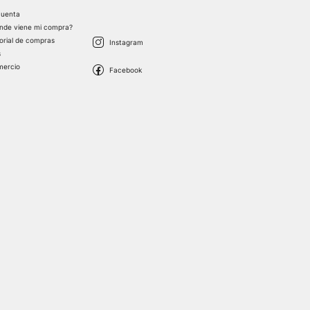
cuenta
nde viene mi compra?
torial de compras
s
mercio