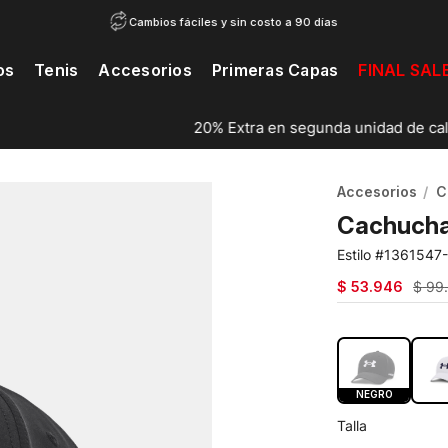
Cambios fáciles y sin costo a 90 días
os
Tenis
Accesorios
Primeras Capas
FINAL SAL
20% Extra en segunda unidad de calzado...
Ver catálogo
Accesorios
C
Cachucha
1361547
$
53
.
946
$
99
COLOR:
NEG
NEGRO
Talla