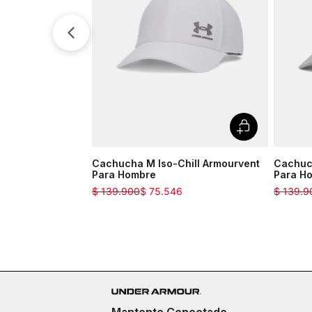
Cachucha M Iso-Chill Armourvent
Cachuch
Para Hombre
Para H
$
139
.
900
$
75
.
546
$
139
.
9