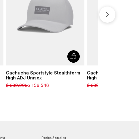
Cachucha Sportstyle Stealthform
Cachucha Sportstyle S
High ADJ Unisex
High ADJ Unisex
$
289
.
900
$
156
.
546
$
289
.
900
$
260
.
910
nta
Redes Sociales