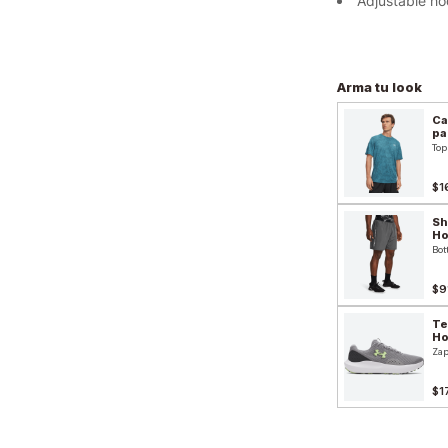
Adjustable ho
Arma tu look
Ca
pa
Top
$1
Sh
H
Bot
$9
Te
H
Zap
$1