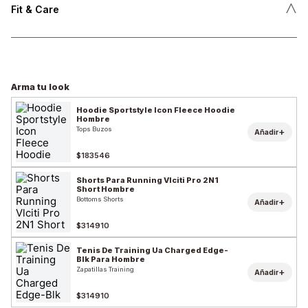
˄
Fit & Care
Arma tu look
Hoodie Sportstyle Icon Fleece Hoodie
Hombre
Tops Buzos
+
Añadir
$183546
Shorts Para Running Vlciti Pro 2N1
Short Hombre
Bottoms Shorts
+
Añadir
$314910
Tenis De Training Ua Charged Edge-
Blk Para Hombre
Zapatillas Training
+
Añadir
$314910