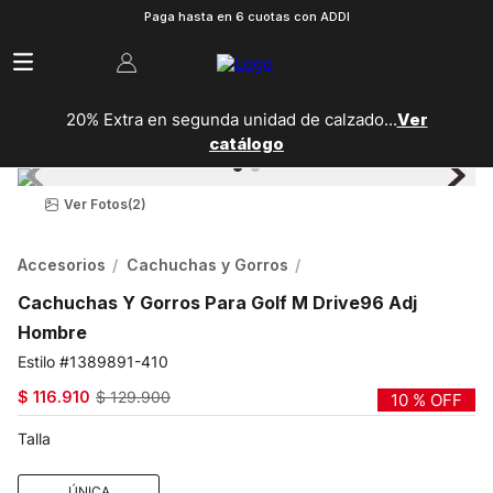
Paga hasta en 6 cuotas con ADDI
20% Extra en segunda unidad de calzado...
Ver
catálogo
Ver Fotos
(2)
Accesorios
Cachuchas y Gorros
Cachuchas Y Gorros Para Golf M Drive96 Adj
Hombre
1389891-410
$
116
.
910
$
129
.
900
10 %
OFF
Talla
ÚNICA