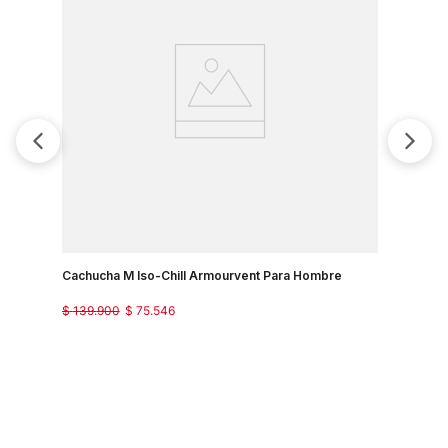
Cachucha M Iso-Chill Armourvent Para Hombre
$
139
.
900
$
75
.
546
Cachucha 
$
139
.
900