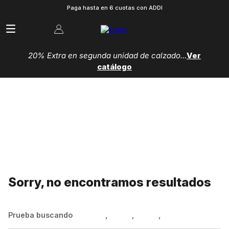
Paga hasta en 6 cuotas con ADDI
20% Extra en segunda unidad de calzado...
Ver
catálogo
Sorry, no encontramos resultados
Prueba buscando
Hombre
,
Mujer
,
Niños
,
Zapatillas