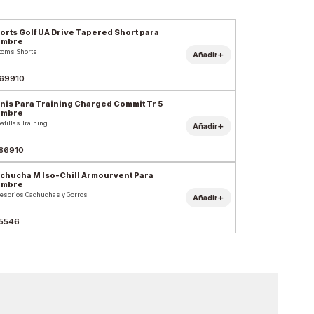
orts Golf UA Drive Tapered Short para
ombre
toms Shorts
+
Añadir
69910
nis Para Training Charged Commit Tr 5
ombre
atillas Training
+
Añadir
86910
chucha M Iso-Chill Armourvent Para
ombre
esorios Cachuchas y Gorros
+
Añadir
5546