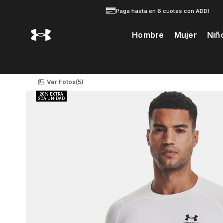
Paga hasta en 6 cuotas con ADDI
Hombre
Mujer
Niñ
Te Prodria Interesar
Ver Fotos
(5)