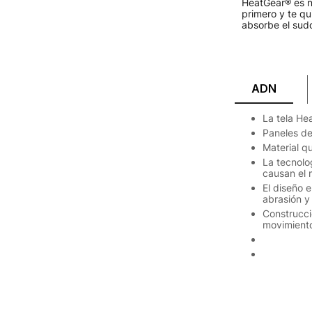
HeatGear® es n
primero y te qu
absorbe el sud
ADN
La tela He
Paneles de 
Material q
La tecnolo
causan el 
El diseño 
abrasión y
Construcci
movimient