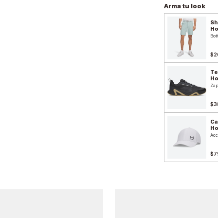
Arma tu look
Sh
H
Bot
$2
Te
H
Zap
$3
Ca
H
Acc
$7