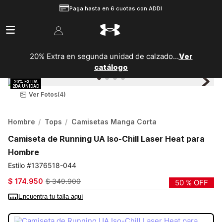
Paga hasta en 6 cuotas con ADDI
20% Extra en segunda unidad de calzado...
Ver
catálogo
Ver Fotos
(4)
Hombre
Tops
Camisetas Manga Corta
Camiseta de Running UA Iso-Chill Laser Heat para
Hombre
1376518-044
$
174
.
950
$
349
.
900
50 %
OFF
Encuentra tu talla aquí
COLOR:
GRIS