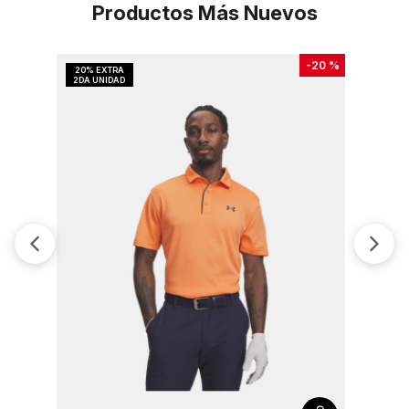
Productos Más Nuevos
-
20 %
Camiseta 
Country J
$
149
.
900