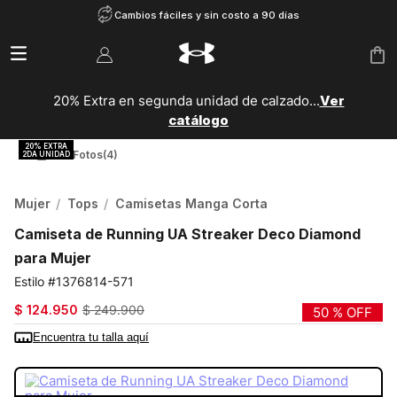
Cambios fáciles y sin costo a 90 días
20% Extra en segunda unidad de calzado...
Ver
catálogo
Ver Fotos
(4)
Mujer
Tops
Camisetas Manga Corta
Camiseta de Running UA Streaker Deco Diamond
para Mujer
1376814-571
$
124
.
950
$
249
.
900
50 %
OFF
Encuentra tu talla aquí
COLOR:
MORADO