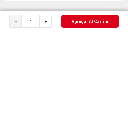
Servicio al Consumidor
－
＋
Agregar Al Carrito
Legal
Cuenta
Redes Sociales
©️ 2021 Under Armour®️, Inc. Todos los derechos reservados.
Teléfono servicio al cliente: 018000423625
FORUS COLOMBIA S.A.S. NOTIFICACIONES JUDICIALES:
notificaciones@forus.com.co
| Av. Carrera 45 Nº 108-27 BOGOTÁ COLOMBIA