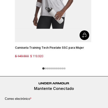
Camiseta Training Tech Pixelate SSC para Mujer
Camisetas
$
149
.
900
$
119
.
920
$
129
.
900
Mantente Conectado