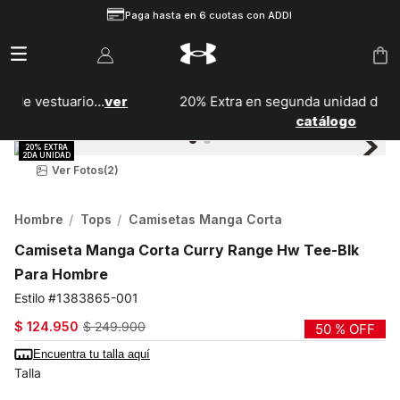
Paga hasta en 6 cuotas con ADDI
r
20% Extra en segunda unidad de calzado...
Ver
catálogo
Ver Fotos
(2)
Hombre
Tops
Camisetas Manga Corta
Camiseta Manga Corta Curry Range Hw Tee-Blk
Para Hombre
1383865-001
$
124
.
950
$
249
.
900
50 %
OFF
Encuentra tu talla aquí
Talla