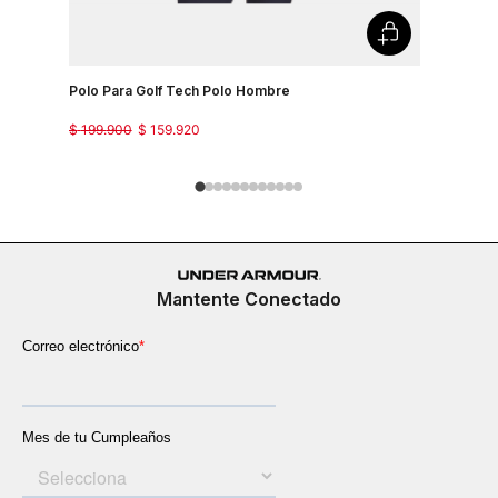
Polo Para Golf Tech Polo Hombre
Camiseta 
Country J
$
199
.
900
$
159
.
920
$
149
.
900
Mantente Conectado