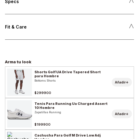
˄
Specs
˄
Fit & Care
Arma tu look
Shorts Golf UA Drive Tapered Short
para Hombre
Bottoms Shorts
+
Añadir
$299900
Tenis Para Running Ua Charged Assert
10 Hombre
Zapatillas Running
+
Añadir
$199900
Cachucha Para Golf M Drive Low Adj