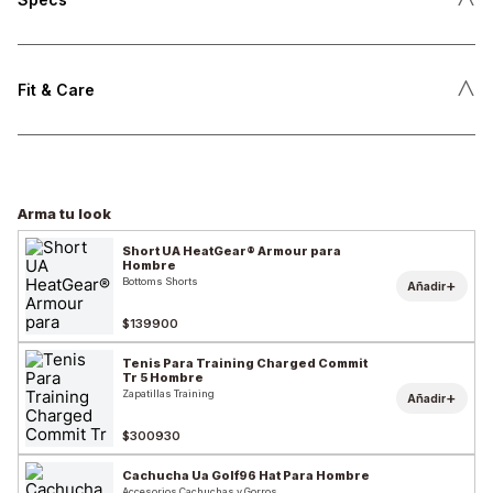
˄
Fit & Care
Arma tu look
Short UA HeatGear® Armour para
Hombre
Bottoms Shorts
+
Añadir
$139900
Tenis Para Training Charged Commit
Tr 5 Hombre
Zapatillas Training
+
Añadir
$300930
Cachucha Ua Golf96 Hat Para Hombre
Accesorios Cachuchas y Gorros