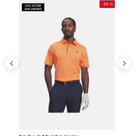
-
20 %