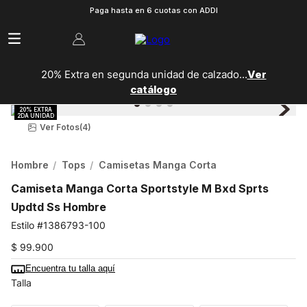
Paga hasta en 6 cuotas con ADDI
20% Extra en segunda unidad de calzado...
Ver
catálogo
Ver Fotos
(4)
Hombre
Tops
Camisetas Manga Corta
Camiseta Manga Corta Sportstyle M Bxd Sprts
Updtd Ss Hombre
1386793-100
$
99
.
900
Encuentra tu talla aquí
Talla