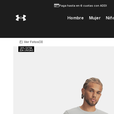
Paga hasta en 6 cuotas con ADDI
Hombre
Mujer
Niñ
Te Prodria Interesar
Ver Fotos
(3)