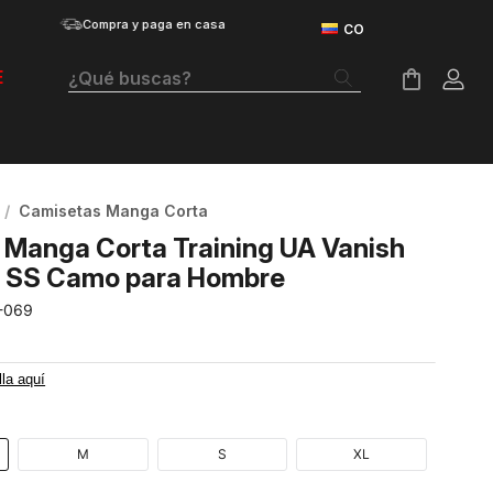
Compra y paga en casa
¿Qué buscas?
E
Términos Más Buscados
Botas
Camisetas Manga Corta
Tenis Mujer
Manga Corta Training UA Vanish
Tenis Hombre
ls SS Camo para Hombre
-069
Tenis
Velociti Distance
lla aquí
Guayos
Basketball
M
S
XL