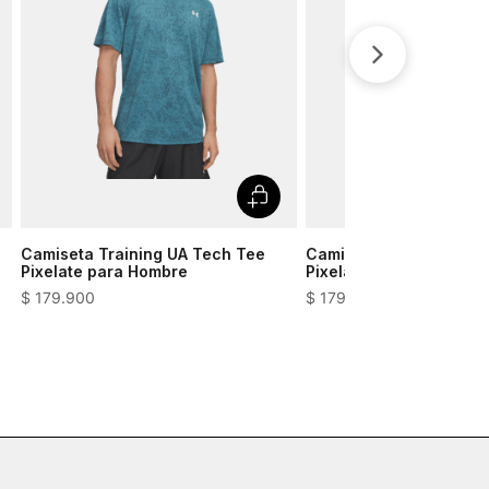
Camiseta Training UA Tech Tee
Camiseta Training UA 
Pixelate para Hombre
Pixelate para Hombre
$
179
.
900
$
179
.
900