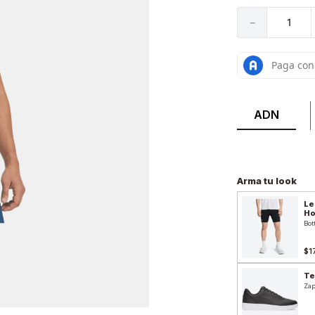
－
ADN
Arma tu look
Le
H
Bot
$1
Te
Zap