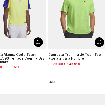
ta Manga Corta Team
Camiseta Training UA Tech Tee
UA 96 Terrace Country Jsy
Pixelate para Hombre
ombre
$
179
.
900
$
143
.
920
00
$
119
.
920