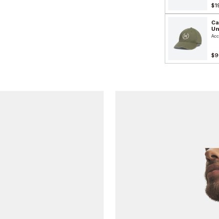
$1
Ca
Un
Acc
$9