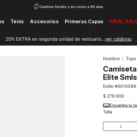
Cambios fáciles y sin costo a 90 días
os
Tenis
Accesorios
Primeras Capas
FINAL SAL
20% EXTRA en segunda unidad de vestuario...
ver catálogo
Hombre
Tops
Camiseta 
Elite Sm
6010589
$
279
.
900
Encuentra tu ta
Talla
L