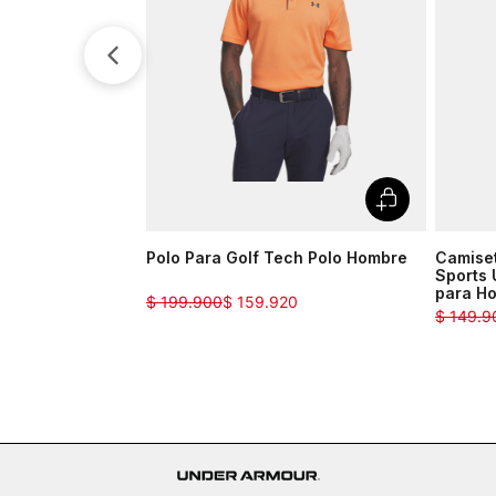
Polo Para Golf Tech Polo Hombre
Camise
Sports 
para H
$
199
.
900
$
159
.
920
$
149
.
9