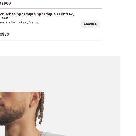
99900
chuchas Sportstyle Sportstyle Trend Adj
isex
esorios Cachuchas y Gorros
+
Añadir
0930