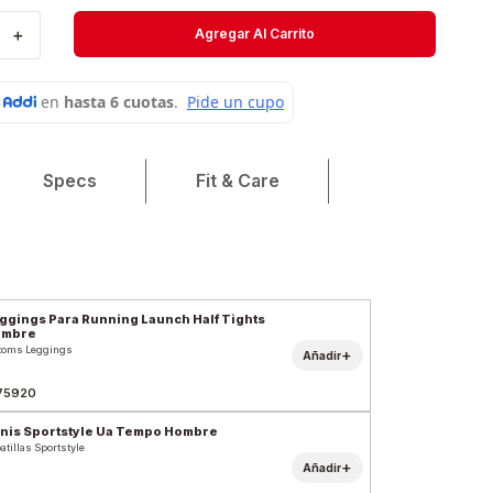
Short
＋
Agregar Al Carrito
Medias
Velociti
Specs
Fit & Care
ggings Para Running Launch Half Tights
ombre
toms Leggings
+
Añadir
75920
nis Sportstyle Ua Tempo Hombre
atillas Sportstyle
+
Añadir