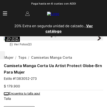
Paga hasta en 6 cuotas con ADDI
20% Extra en segunda unidad de calzado...
Ver
catálogo
Ver Fotos
(2)
Mujer
Tops
Camisetas Manga Corta
Camiseta Manga Corta Ua Artist Protect Globe-Brn
Para Mujer
1383052-273
$
179
.
900
Encuentra tu talla aquí
Talla