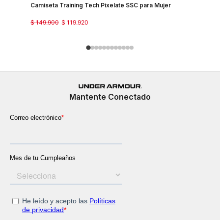
Camiseta Training Tech Pixelate SSC para Mujer
Camisetas
$
149
.
900
$
119
.
920
$
129
.
900
Mantente Conectado