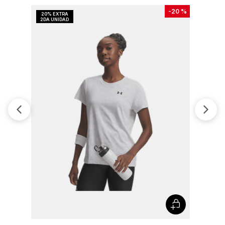
-
20 %