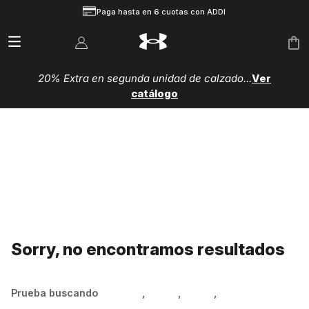
Paga hasta en 6 cuotas con ADDI
20% Extra en segunda unidad de calzado...
Ver
catálogo
Sorry, no encontramos resultados
Prueba buscando
Hombre
,
Mujer
,
Niños
,
Zapatillas