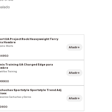
nalado
ort UA Project Rock Heavyweight Terry
ra Hombre
toms Shorts
+
Añadir
84950
nis Training UA Charged Edge para
ombre
atillas Training
+
Añadir
99900
chuchas Sportstyle Sportstyle Trend Adj
isex
esorios Cachuchas y Gorros
+
Añadir
0930