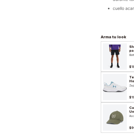
cuello aca
Arma tu look
Sh
pa
Bot
$1
Te
H
Zap
$1
Ca
Un
Acc
$9