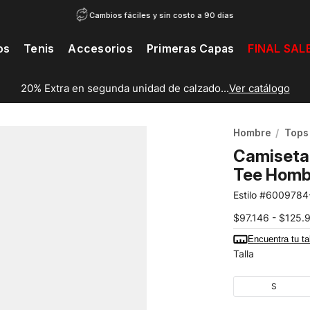
Cambios fáciles y sin costo a 90 días
os
Tenis
Accesorios
Primeras Capas
FINAL SAL
20% Extra en segunda unidad de calzado...
Ver catálogo
Hombre
Tops
Camiseta 
Tee Homb
6009784
$97.146 - $125.
Encuentra tu ta
Talla
S