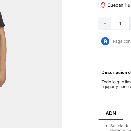
Quedan 1 u
－
Descripción d
Todo lo que lle
a jugar y tiene
ADN
Su tela de
durante to