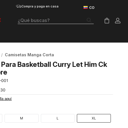
Compra y paga en casa
¿Qué buscas?
E
Términos Más Buscados
Botas
Camisetas Manga Corta
Tenis Mujer
Para Basketball Curry Let Him Ck
Tenis Hombre
re
-001
Tenis
930
Velociti Distance
lla aquí
Guayos
Basketball
M
L
XL