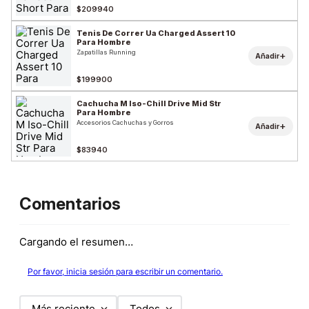
$209940
Tenis De Correr Ua Charged Assert 10
Para Hombre
Zapatillas Running
+
Añadir
$199900
Cachucha M Iso-Chill Drive Mid Str
Para Hombre
Accesorios Cachuchas y Gorros
+
Añadir
$83940
Comentarios
Cargando el resumen…
Por favor, inicia sesión para escribir un comentario.
Más reciente
Todos