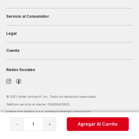
Servicio al Consumidor
Legal
Cuenta
Redes Sociales
©️ 2021 Under Armour®️, Inc. Todos los derechos reservados.
Teléfono servicio al cliente: 018000423625
FORUS COLOMBIA S.A.S. NOTIFICACIONES JUDICIALES:
notificaciones@forus.com.co
| Av. Carrera 45 Nº 108-27 BOGOTÁ COLOMBIA
－
＋
Agregar Al Carrito