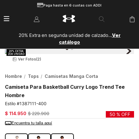
Paga hasta en 6 cuotas con ADDI
20% Extra en segunda unidad de calzado...
Ver
catálogo
Ver Fotos
(2)
Hombre
Tops
Camisetas Manga Corta
Camiseta Para Basketball Curry Logo Trend Tee
Hombre
1387111-400
$
114
.
950
$
229
.
900
50 %
OFF
Encuentra tu talla aquí
COLOR:
AZUL