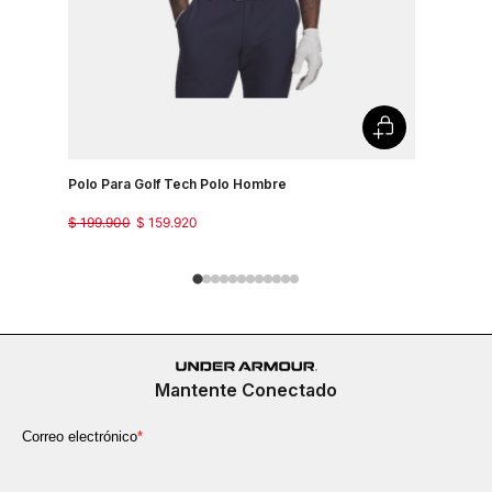
Polo Para Golf Tech Polo Hombre
Camiseta 
Country J
$
199
.
900
$
159
.
920
$
149
.
900
Mantente Conectado