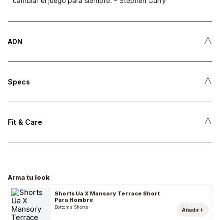
cambiar el juego para siempre. – Stephen Curry
˄
ADN
˄
Specs
˄
Fit & Care
Arma tu look
Shorts Ua X Mansory Terrace Short
Para Hombre
Bottoms Shorts
+
Añadir