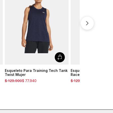
Esqueleto Para Training Tech Tank
Esqueleto Ua Heatgear
Twist Mujer
Racer Para Mujer
$
129
.
900
$
77
.
940
$
129
.
900
$
90
.
930