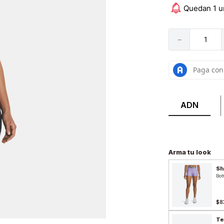
Quedan 1 u
－
ADN
Arma tu look
Sh
Bot
$8
Te