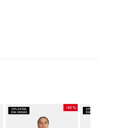
-
40 %