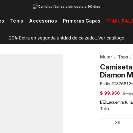
Cambios fáciles y sin costo a 90 días
os
Tenis
Accesorios
Primeras Capas
FINAL SAL
20% Extra en segunda unidad de calzado...
Ver catálogo
Mujer
Tops
Camiseta 
Diamon M
1376812-
$
99
.
950
$
19
Encuentra tu ta
Talla
XS