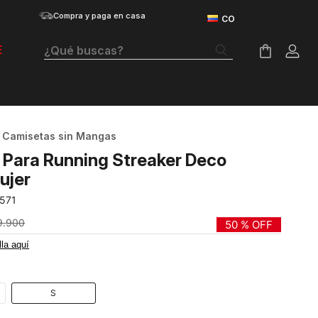
Compra y paga en casa
¿Qué buscas?
E
Términos Más Buscados
Botas
Camisetas sin Mangas
Tenis Mujer
Para Running Streaker Deco
Tenis Hombre
ujer
571
Tenis
9
.
900
50 %
OFF
Velociti Distance
lla aquí
Guayos
Basketball
S