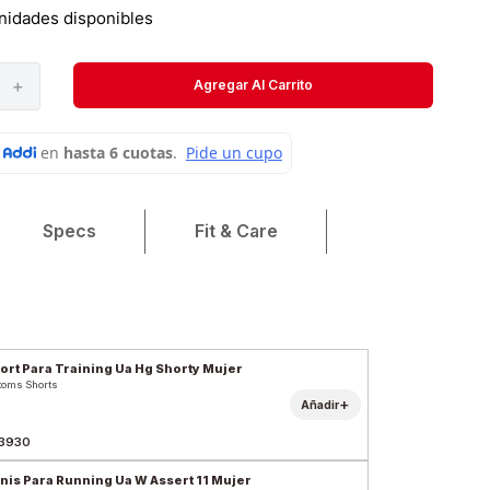
Velociti
nidades disponibles
Medias
＋
Agregar Al Carrito
Short
Specs
Fit & Care
ort Para Training Ua Hg Shorty Mujer
toms Shorts
+
Añadir
3930
nis Para Running Ua W Assert 11 Mujer