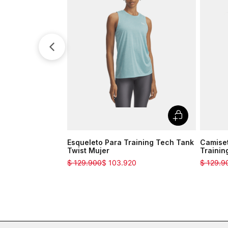
Esqueleto Para Training Tech Tank
Camise
Twist Mujer
Trainin
$
129
.
900
$
103
.
920
$
129
.
9