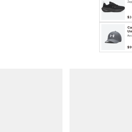
Zap
$2
Ca
Un
Acc
$9