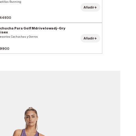
atillas Running
+
Añadir
44930
chucha Para Golf Mdrivelowadj-Gry
isex
esorios Cachuchas y Gorros
+
Añadir
9900