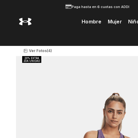
Paga hasta en 6 cuotas con ADDI
Hombre
Mujer
Niñ
Te Prodria Interesar
Ver Fotos
(4)