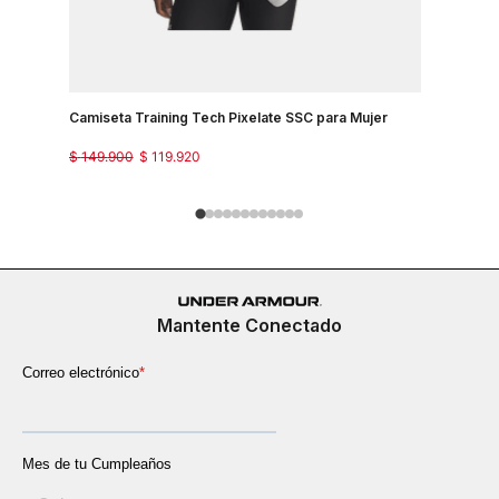
Camiseta Training Tech Pixelate SSC para Mujer
Camisetas
$
149
.
900
$
119
.
920
$
129
.
900
Mantente Conectado