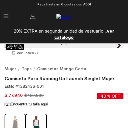
Paga hasta en 6 cuotas con ADDI
20% EXTRA en segunda unidad de vestuario...
ver
catálogo
Ver Fotos
(2)
Mujer
Tops
Camisetas Manga Corta
Camiseta Para Running Ua Launch Singlet Mujer
1382436-001
$
77
.
940
$
129
.
900
40 %
OFF
Encuentra tu talla aquí
COLOR:
NEGRO