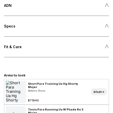
˄
ADN
˄
Specs
˄
Fit & Care
Arma tu look
Short Para Training Ua Hg Shorty
Mujer
Bottoms Shorts
+
Añadir
$71940
Tenis Para Running Ua W Phade Rn 3
Mujer