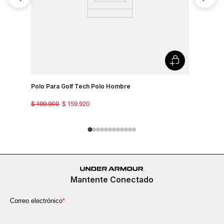
Polo Para Golf Tech Polo Hombre
Camiseta 
Country J
$
199
.
900
$
159
.
920
$
149
.
900
Mantente Conectado