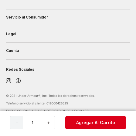
Servicio al Consumidor
Legal
Cuenta
Redes Sociales
©️ 2021 Under Armour®️, Inc. Todos los derechos reservados.
Teléfono servicio al cliente: 018000423625
FORUS COLOMBIA S.A.S. NOTIFICACIONES JUDICIALES:
notificaciones@forus.com.co
| Av. Carrera 45 Nº 108-27 BOGOTÁ COLOMBIA
－
＋
Agregar Al Carrito