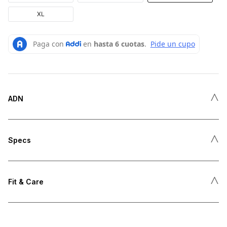
XL
˄
ADN
˄
Specs
˄
Fit & Care