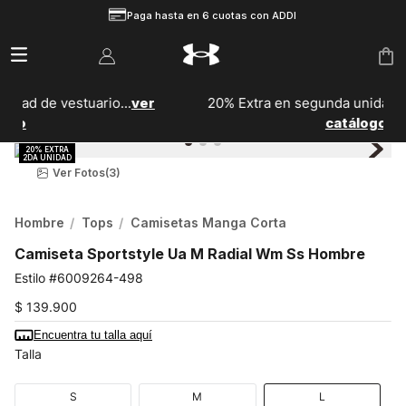
Paga hasta en 6 cuotas con ADDI
r
20% Extra en segunda unidad de calzado...
Ver
catálogo
Ver Fotos
(3)
Hombre
Tops
Camisetas Manga Corta
Camiseta Sportstyle Ua M Radial Wm Ss Hombre
6009264-498
$
139
.
900
Encuentra tu talla aquí
Talla
S
M
L