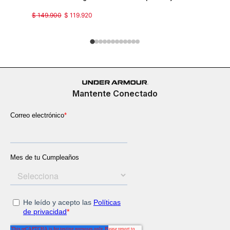
$
149
.
900
$
119
.
920
$
129
.
900
Mantente Conectado