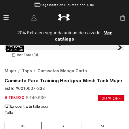
Paga hasta en 6 cuotas con ADDI
20% Extra en segunda unidad de calzado...
Ver
catálogo
Ver Fotos
(3)
Mujer
Tops
Camisetas Manga Corta
Camiseta Para Training Heatgear Mesh Tank Mujer
6010007-338
$
119
.
920
$
149
.
900
20 %
OFF
Encuentra tu talla aquí
Talla
XS
S
M