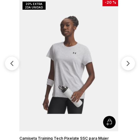
-
20 %
Camiseta Training Tech Pixelate SSC para Mujer
Camisetas