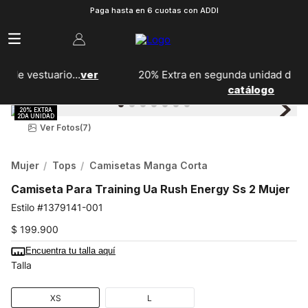
Paga hasta en 6 cuotas con ADDI
r
20% Extra en segunda unidad de calzado...
Ver
catálogo
Ver Fotos
(7)
Mujer
Tops
Camisetas Manga Corta
Camiseta Para Training Ua Rush Energy Ss 2 Mujer
1379141-001
$
199
.
900
Encuentra tu talla aquí
Talla
XS
L