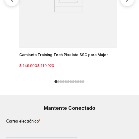
Camiseta Training Tech Pixelate SSC para Mujer
Camisetas
$
149
.
900
$
119
.
920
$
129
.
900
Mantente Conectado