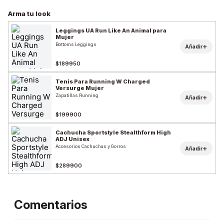
Arma tu look
Leggings UA Run Like An Animal para
Mujer
Bottoms Leggings
+
Añadir
$189950
Tenis Para Running W Charged
Versurge Mujer
Zapatillas Running
+
Añadir
$199900
Cachucha Sportstyle Stealthform High
ADJ Unisex
Accesorios Cachuchas y Gorros
+
Añadir
$289900
Comentarios