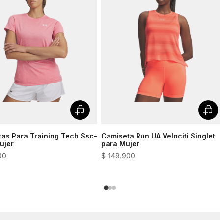
as Para Training Tech Ssc-
Camiseta Run UA Velociti Singlet
ujer
para Mujer
00
$
149
.
900