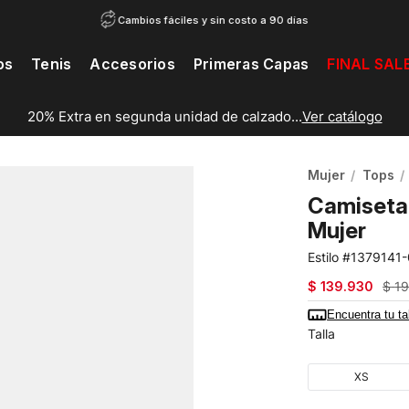
Cambios fáciles y sin costo a 90 días
os
Tenis
Accesorios
Primeras Capas
FINAL SAL
20% Extra en segunda unidad de calzado...
Ver catálogo
Mujer
Tops
Camiseta 
Mujer
1379141
$
139
.
930
$
1
Encuentra tu ta
Talla
XS