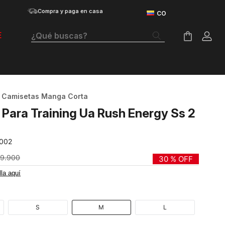
Compra y paga en casa
¿Qué buscas?
E
Términos Más Buscados
Botas
Camisetas Manga Corta
Tenis Mujer
Para Training Ua Rush Energy Ss 2
Tenis Hombre
-002
Tenis
99
.
900
30 %
OFF
Velociti Distance
lla aquí
Guayos
Basketball
S
M
L