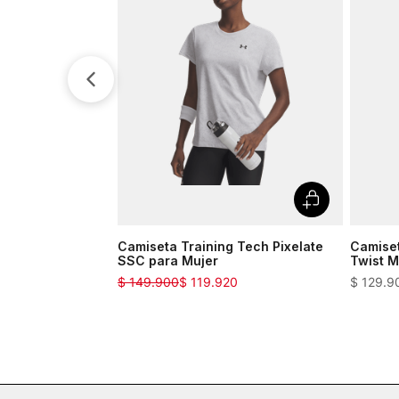
Camiseta Training Tech Pixelate
Camiset
SSC para Mujer
Twist M
$
149
.
900
$
119
.
920
$
129
.
9