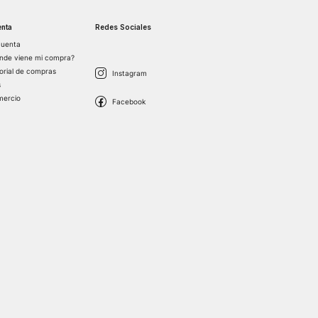
nta
Redes Sociales
cuenta
nde viene mi compra?
torial de compras
s
mercio