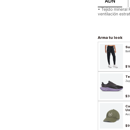
ADN
• Tejido mineral
ventilación estra
Arma tu look
Su
Bot
$1
Te
Zap
$3
Ca
Un
Acc
$9