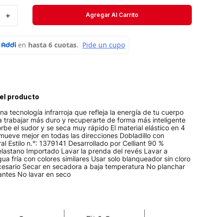
Velociti
＋
Agregar Al Carrito
Medias
Short
el producto
 tecnología infrarroja que refleja la energía de tu cuerpo
 trabajar más duro y recuperarte de forma más inteligente
orbe el sudor y se seca muy rápido El material elástico en 4
mueve mejor en todas las direcciones Dobladillo con
ral Estilo n.°: 1379141 Desarrollado por Celliant 90 %
elastano Importado Lavar la prenda del revés Lavar a
a fría con colores similares Usar solo blanqueador sin cloro
esario Secar en secadora a baja temperatura No planchar
antes No lavar en seco