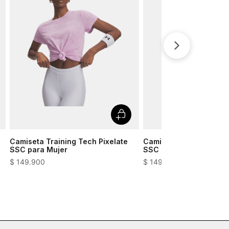
Camiseta Training Tech Pixelate
Camiseta Training Tech
SSC para Mujer
SSC para Mujer
$
149
.
900
$
149
.
900