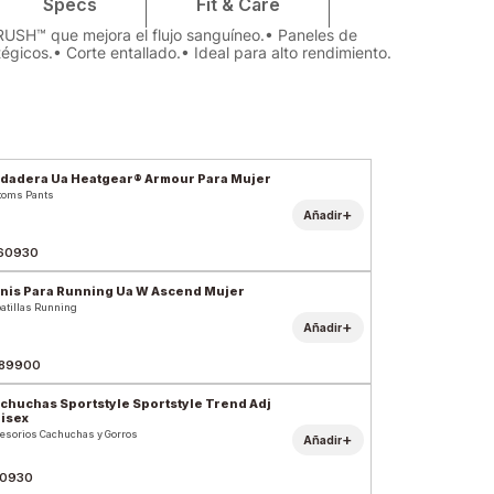
Specs
Fit & Care
 RUSH™ que mejora el flujo sanguíneo.• Paneles de
tégicos.• Corte entallado.• Ideal para alto rendimiento.
dadera Ua Heatgear® Armour Para Mujer
toms Pants
+
Añadir
60930
nis Para Running Ua W Ascend Mujer
atillas Running
+
Añadir
89900
chuchas Sportstyle Sportstyle Trend Adj
isex
esorios Cachuchas y Gorros
+
Añadir
0930