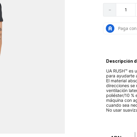
－
Descripción d
UA RUSH™ es una
para ayudarte a
El material abs
direcciones se 
ventilación late
poliéster/10 % 
máquina con agu
cuando sea nec
No usar suaviz