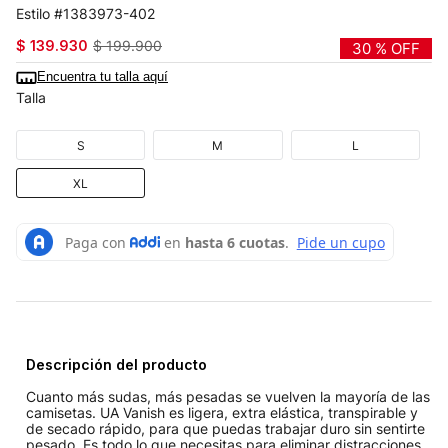
1383973-402
$
139
.
930
$
199
.
900
30 %
OFF
Encuentra tu talla aquí
Talla
S
M
L
XL
Descripción del producto
Cuanto más sudas, más pesadas se vuelven la mayoría de las
camisetas. UA Vanish es ligera, extra elástica, transpirable y
de secado rápido, para que puedas trabajar duro sin sentirte
pesado. Es todo lo que necesitas para eliminar distracciones.