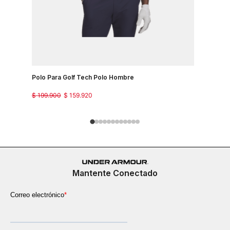
Polo Para Golf Tech Polo Hombre
Camiseta 
Country J
$
199
.
900
$
159
.
920
$
149
.
900
Mantente Conectado