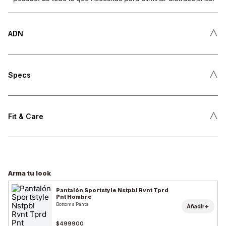
˄
ADN
˄
Specs
˄
Fit & Care
Arma tu look
Pantalón Sportstyle Nstpbl Rvnt Tprd
Pnt Hombre
Bottoms Pants
+
Añadir
$499900