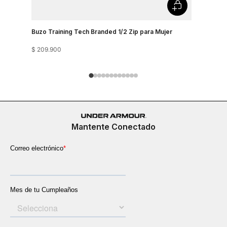
Buzo Training Tech Branded 1/2 Zip para Mujer
Buzo Para 
$
209
.
900
$
319
.
900
Mantente Conectado