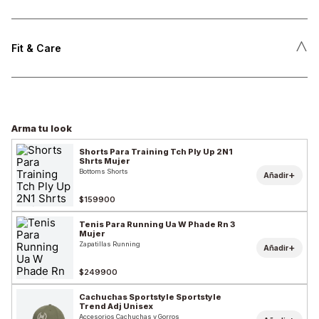
˄
Fit & Care
Arma tu look
Shorts Para Training Tch Ply Up 2N1
Shrts Mujer
Bottoms Shorts
+
Añadir
$159900
Tenis Para Running Ua W Phade Rn 3
Mujer
Zapatillas Running
+
Añadir
$249900
Cachuchas Sportstyle Sportstyle
Trend Adj Unisex
Accesorios Cachuchas y Gorros