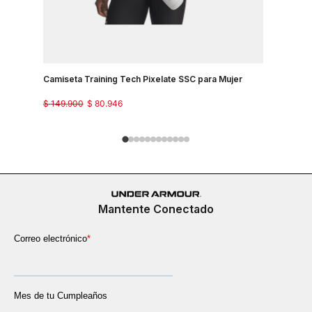
Camiseta Training Tech Pixelate SSC para Mujer
Camisetas
$
149
.
900
$
80
.
946
$
129
.
900
Mantente Conectado