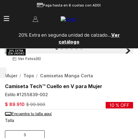
Paga hasta en 6 cuotas con ADDI
20% Extra en segunda unidad de calzado...
Ver
catálogo
Ver Fotos
(6)
Mujer
Tops
Camisetas Manga Corta
Camiseta Tech™ Cuello en V para Mujer
1255839-002
$
89
.
910
$
99
.
900
10 %
OFF
Encuentra tu talla aquí
Talla
S