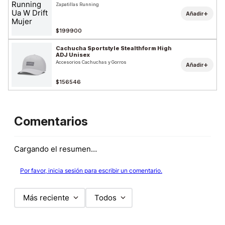
Zapatillas Running
+
Añadir
$199900
Cachucha Sportstyle Stealthform High
ADJ Unisex
Accesorios Cachuchas y Gorros
+
Añadir
$156546
Comentarios
Cargando el resumen…
Por favor, inicia sesión para escribir un comentario.
Más reciente
Todos