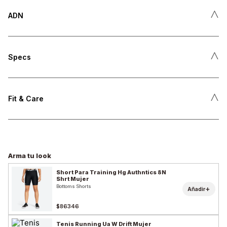
˄
ADN
˄
Specs
˄
Fit & Care
Arma tu look
Short Para Training Hg Authntics 8N
Shrt Mujer
Bottoms Shorts
+
Añadir
$86346
Tenis Running Ua W Drift Mujer