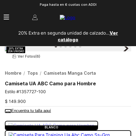
Paga hasta en 6 cuotas con ADDI
20% Extra en segunda unidad de calzado...
Ver
catálogo
Ver Fotos
(6)
Hombre
Tops
Camisetas Manga Corta
Camiseta UA ABC Camo para Hombre
1357727-100
$
149
.
900
Encuentra tu talla aquí
COLOR:
BLANCO
BLANCO