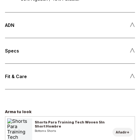
˄
ADN
˄
Specs
˄
Fit & Care
Arma tu look
Shorts Para Training Tech Woven 5In
Short Hombre
Bottoms Shorts
+
Añadir