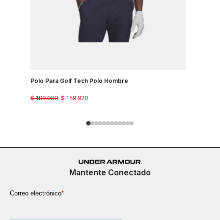
Polo Para Golf Tech Polo Hombre
Camiseta 
Country J
$
199
.
900
$
159
.
920
$
149
.
900
Mantente Conectado