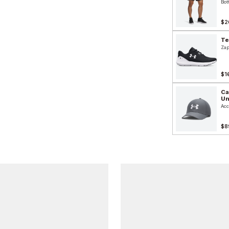
Bot
$2
Te
Zap
$1
Ca
Un
Acc
$8