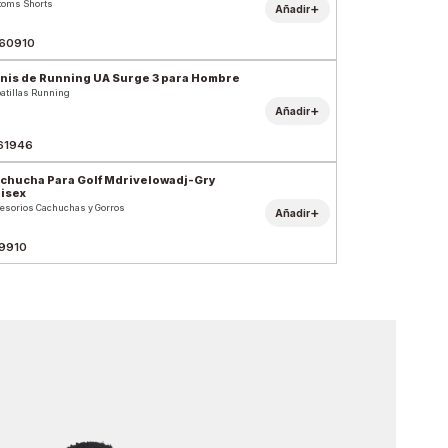
toms Shorts
+
Añadir
60910
nis de Running UA Surge 3 para Hombre
atillas Running
+
Añadir
61946
chucha Para Golf Mdrivelowadj-Gry
isex
esorios Cachuchas y Gorros
+
Añadir
9910