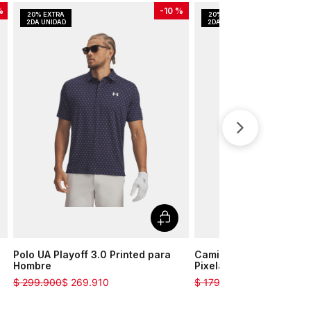
%
-
10 %
Polo UA Playoff 3.0 Printed para
Camiseta Training UA 
Hombre
Pixelate para Hombre
$
299
.
900
$
269
.
910
$
179
.
900
$
161
.
910