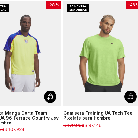
-
28 %
-
46 
ta Manga Corta Team
Camiseta Training UA Tech Tee
UA 96 Terrace Country Jsy
Pixelate para Hombre
ombre
$
179
.
900
$
97
.
146
00
$
107
.
928