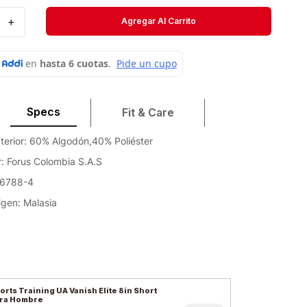
Velociti
＋
Agregar Al Carrito
Medias
Short
Specs
Fit & Care
xterior: 60% Algodón,40% Poliéster
: Forus Colombia S.A.S
36788-4
igen: Malasia
orts Training UA Vanish Elite 8in Short
ra Hombre