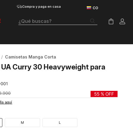
Compra y paga en casa
¿Qué buscas?
E
Términos Más Buscados
Botas
Camisetas Manga Corta
Tenis Mujer
 UA Curry 30 Heavyweight para
Tenis Hombre
-001
Tenis
9
.
900
55 %
OFF
Guayos
lla aquí
Velociti Distance
Basketball
M
L