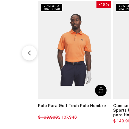
-
46 %
Polo Para Golf Tech Polo Hombre
Camise
Sports 
para H
$
199
.
900
$
107
.
946
$
149
.
9