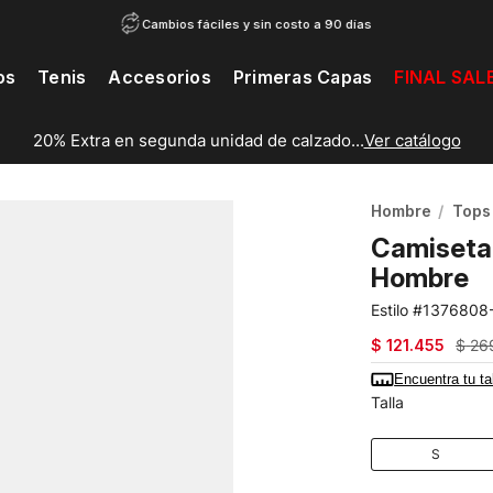
Cambios fáciles y sin costo a 90 días
os
Tenis
Accesorios
Primeras Capas
FINAL SAL
20% Extra en segunda unidad de calzado...
Ver catálogo
Hombre
Tops
Camiseta
Hombre
1376808
$
121
.
455
$
26
Encuentra tu ta
Talla
S