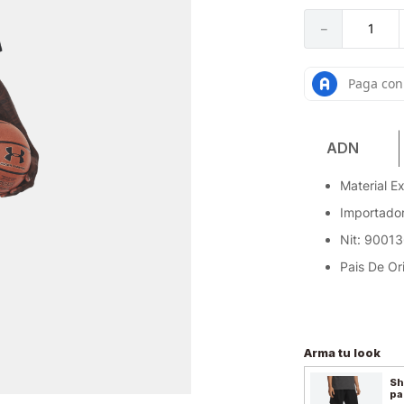
－
ADN
Material E
Importador
Nit: 9001
Pais De Or
Arma tu look
Sh
pa