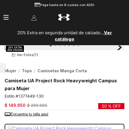
Paga hasta en 6 cuotas con ADDI
20% Extra en segunda unidad de calzado...
Ver
catálogo
Ver Fotos
(7)
Mujer
Tops
Camisetas Manga Corta
Camiseta UA Project Rock Heavyweight Campus
para Mujer
1377449-130
$
149
.
950
$
299
.
900
50 %
OFF
Encuentra tu talla aquí
COLOR:
BLANCO