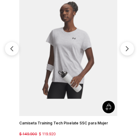
Camiseta Training Tech Pixelate SSC para Mujer
Camisetas
$
149
.
900
$
119
.
920
$
129
.
900