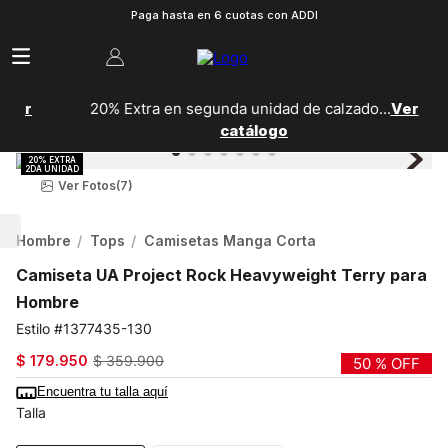
Paga hasta en 6 cuotas con ADDI
20% Extra en segunda unidad de calzado...
Ver
catálogo
Ver Fotos
(7)
Hombre
Tops
Camisetas Manga Corta
Camiseta UA Project Rock Heavyweight Terry para
Hombre
1377435-130
$
179
.
950
$
359
.
900
50 %
OFF
Encuentra tu talla aquí
Talla