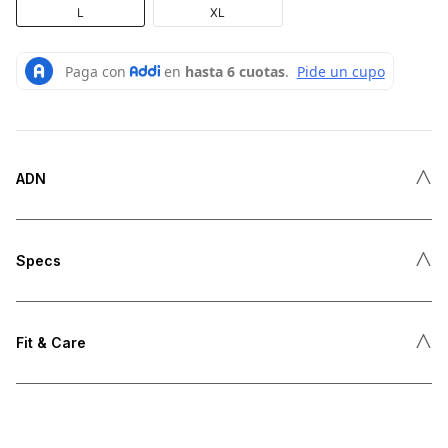
L
XL
˄
ADN
˄
Specs
˄
Fit & Care