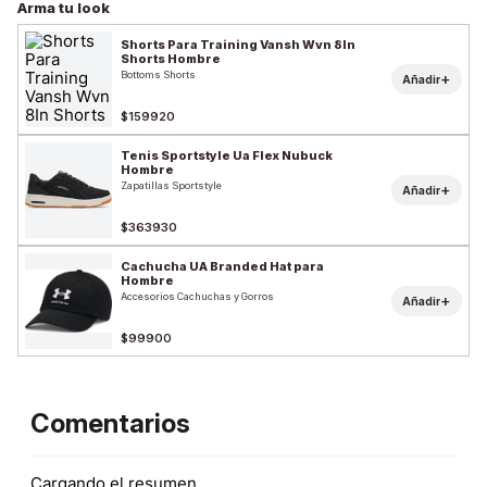
Arma tu look
Shorts Para Training Vansh Wvn 8In
Shorts Hombre
Bottoms Shorts
+
Añadir
$159920
Tenis Sportstyle Ua Flex Nubuck
Hombre
Zapatillas Sportstyle
+
Añadir
$363930
Cachucha UA Branded Hat para
Hombre
Accesorios Cachuchas y Gorros
+
Añadir
$99900
Comentarios
Cargando el resumen…