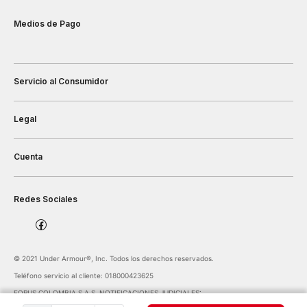
Medios de Pago
Servicio al Consumidor
Legal
Cuenta
Redes Sociales
©️ 2021 Under Armour®️, Inc. Todos los derechos reservados.
Teléfono servicio al cliente: 018000423625
FORUS COLOMBIA S.A.S. NOTIFICACIONES JUDICIALES:
notificaciones@forus.com.co
| Av. Carrera 45 Nº 108-27 BOGOTÁ COLOMBIA