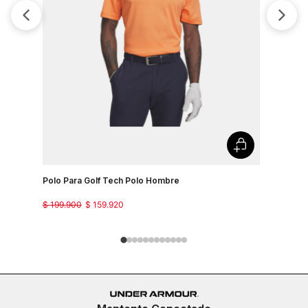
Polo Para Golf Tech Polo Hombre
Camiseta 
Country J
$
199
.
900
$
159
.
920
$
149
.
900